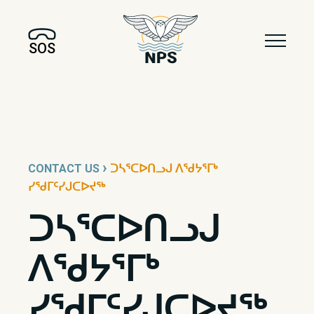
SOS
›
CONTACT US
ᑐᓴᕐᑕᐅᑎᓗᒍ ᐱᖁᔭᕐᒥᒃ
ᓯᖁᒥᑦᓯᒍᑕᐅᔪᖅ
ᑐᓴᕐᑕᐅᑎᓗᒍ
ᐱᖁᔭᕐᒥᒃ
ᓯᖁᒥᑦᓯᒍᑕᐅᔪᖅ