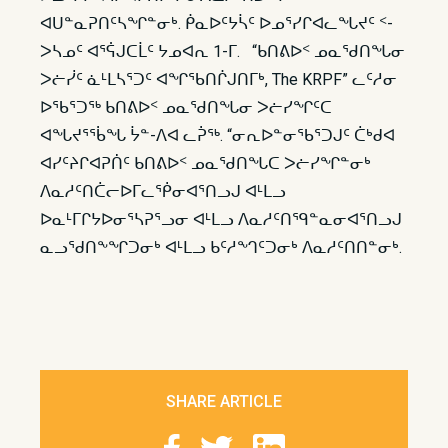
ᐊᑌᓐᓇᕈᑎᑦᓴᖏᓐᓂᒃ. ᑮᓇᐅᑦᔭᓵᑦ ᐅᓄᕐᓯᒋᐊᓚᖓᔪᑦ ᑉ-
ᐳᓴᓄᑦ ᐊᕐᕌᒍᑕᒫᑦ ᔭᓄᐊᕆ 1-ᒥ. “ᑲᑎᕕᐅᑉ ᓄᓇᖁᑎᖓᓂ
ᐳᓖᓰᑦ ᓈᒻᒪᓴᕐᑐᑦ ᐊᖏᖃᑎᒌᒍᑎᒥᒃ, The KRPF” ᓚᑦᓱᓂ
ᐅᖃᕐᑐᖅ ᑲᑎᕕᐅᑉ ᓄᓇᖁᑎᖓᓂ ᐳᓖᓯᖏᑦᑕ
ᐊᖓᔪᕐᖄᖓ ᔮᓐ-ᐱᐊ ᓚᕉᖅ. “ᓂᕆᐅᓐᓂᖃᕐᑐᒍᑦ ᑖᒃᑯᐊ
ᐊᓯᑦᔨᒋᐊᕈᑏᑦ ᑲᑎᕕᐅᑉ ᓄᓇᖁᑎᖓᑕ ᐳᓖᓯᖏᓐᓂᒃ
ᐱᓇᓱᑦᑎᑖᓕᐅᒥᓚᖀᓂᐊᕐᑎᓗᒍ ᐊᒻᒪᓗ
ᐅᓇᒻᒥᒋᔭᐅᓂᕐᓴᕈᕐᓗᓂ ᐊᒻᒪᓗ ᐱᓇᓱᑦᑎᙯᓐᓇᓂᐊᕐᑎᓗᒍ
ᓇᓗᕐᑯᑎᖕᖏᑐᓂᒃ ᐊᒻᒪᓗ ᑲᑦᓱᙰᑦᑐᓂᒃ ᐱᓇᓱᑦᑎᑎᓐᓂᒃ.
SHARE ARTICLE