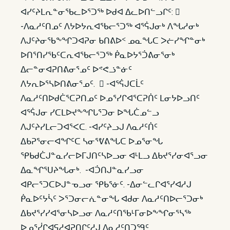
ᐊᓯᑦᔨᒪᕆᓐᓂᖃᓚᐅᕐᑐᖅ ᐅᑯᐊ ᐃᓚᐅᑎᓪᓗᒋᑦ: 
-ᐱᓇᓱᑦᑎᓄᑦ ᐱᔭᐅᔭᕆᐊᖃᓕᕐᑐᖅ ᐊᕐᕌᒍᓂᒃ ᐱᖓᓱᓂᒃ
ᐱᒍᑦᔨᓂᖃᖕᖏᑐᐊᕈᓂ ᑲᑎᕕᐅᑉ ᓄᓇᖓᑕ ᐳᓖᓯᖏᓐᓂᒃ
ᐅᑎᕐᑎᓯᖃᑦᑕᕆᐊᖃᓕᕐᑐᖅ ᑮᓇᐅᔭᕐᑑᕕᓂᕐᓂᒃ
ᐃᓕᓐᓂᐊᕈᑎᕕᓂᕐᓄᑦ ᐅᕝᕙᓘᓐᓃᑦ
ᐱᔭᕆᐅᕐᓴᐅᑎᕕᓂᕐᓄᑦ.  -ᐊᕐᕌᒍᑕᒫᑦ
ᐱᓇᓱᑦᑎᐅᑯᑖᕐᑕᕈᑎᓄᑦ ᐅᓄᕐᓯᒋᐊᕐᑕᕈᑏᑦ ᒪᓂᔭᐅᓗᑎᑦ
ᐊᕐᕌᒍᓂ ᓯᑕᒪᐅᔪᖕᖏᒐᕐᑐᓂ ᐅᖓᑖᓄᓪᓗ
ᐱᒍᑦᔨᓯᒪᓕᑐᐊᕐᐸᑕ. -ᐊᓯᑦᔨᓗᒍ ᐱᓇᓱᑦᑏᑦ
ᐃᑲᕈᕐᓂᓕᐊᖏᑦᑕ ᓴᓂᕐᕓᕕᖓᑕ ᐅᓄᕐᓂᖓ
ᕿᑲᑯᑖᒍᓐᓇᓯᓕᐅᒥᒍᑎᑦᓴᐅᓗᓂ ᐊᒻᒪᓗ ᐃᑲᔪᕐᓯᓂᐊᕐᓗᓂ
ᐃᓇᖏᕐᑌᔨᖓᓂᒃ. -ᐊᑑᑎᒍᓐᓇᓯᓗᓂ
ᐊᑭᓕᕐᑐᑕᐅᒍᓐᓀᓗᓂ ᕿᑲᕐᓃᑦ. -ᐃᓂᓪᓚᒋᐊᕐᓯᐊᓱᒍ
ᑮᓇᐅᑦᔭᓵᑦ ᐳᕐᑐᓂᓕᕇᓐᓂᖓ ᐊᑯᓂ ᐱᓇᓱᑦᑎᐅᓕᕐᑐᓂᒃ
ᐃᑲᔪᕐᓯᓯᐊᕐᓂᓴᐅᓗᓂ ᐱᓇᓱᑦᑎᖃᒻᒥᓂᐅᖕᖏᓂᕐᓴᖅ
ᐅᓄᕐᓰᒋᐊᕋᓱᐊᕈᑎᒋᑦᓱᒍ ᐱᓇᓱᑦᑎᑐᙯᑦ