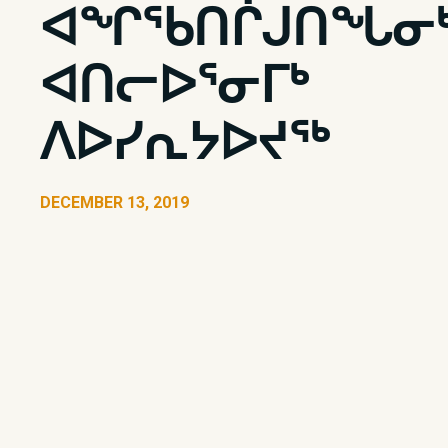
ᐊᖏᖃᑎᒌᒍᑎᖓᓂ
ᐊᑎᓕᐅᕐᓂᒥᒃ
ᐱᐅᓯᕆᔭᐅᔪᖅ
DECEMBER 13, 2019