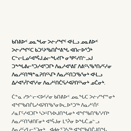
ᑲᑎᕕᐅᑉ ᓄᓇᖓᓂ ᐳᓖᓯᖏᑦ ᐊᒻᒪᓗ ᓄᓇᕕᐅᑉ
ᐳᓖᓯᖏᑦᑕ ᑲᑐᑦᔨᖃᑎᒌᕝᕕᖓ ᐊᑎᓕᐅᕐᑑᒃ
ᑕᓪᓕᒪᓄᑦᐊᕐᕌᒍᓅᓕᖓᔪᒥᒃ ᓂᕿᑦᓯᑎᓪᓗᒍ
ᑐᖕᖓᕕᓕᕐᑐᓯᐊᕐᑐᒥᒃ ᐱᓇᓱᐊᕐᕕᒥ ᐱᕕᑦᓴᖃᕐᑎᓯᑦᓱᓂ
ᐱᓇᓱᑦᑎᙯᓐᓇᕈᑎᑦᓴᒥᒃ ᐱᓇᓱᑦᑎᑐᖃᕐᓂᒃ ᐊᒻᒪᓗ
ᐃᓱᐊᕐᓰᒋᐊᕐᓱᓂ ᐱᓇᓱᑦᑎᑖᕋᓱᐊᕈᑎᑦᓴᓂᒃ ᓄᑖᓂᒃ.
ᑖᓐᓇ ᓯᕗᓪᓕᐸᐅᑦᓱᓂ ᑲᑎᕕᐅᑉ ᓄᓇᖓᑕ ᐳᓖᓯᖏᓐᓂᒃ
ᐊᖏᖃᑎᒌᒐᓱᐊᕈᑎᖃᕐᓂᐅᓚᐅᕐᑐᖅ ᐱᓇᓱᑦᑏᑦ
ᓱᓇᒥᑦᓯᐊᑐᒥᒃ ᓴᐳᒻᒥᔭᐅᒍᑎᖓᓂᒃ ᐊᖏᖃᑎᖃᕐᓱᑎᒃ
ᐱᓇᓱᑦᑎᖁᑎᒥᓂᒃ ᐊᕐᕌᒍᓂ ᒪᕐᕉᓂ ᐅᖓᑖᓄᓪᓗ
ᐱᓇᓱᑦᓯᒪᓕᕐᑐᓂᒃ. ᐊᑯᓃᕐᑐᓴᖅ ᐊᖏᖃᑎᒌᒍᑎᖓ