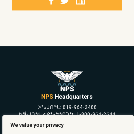
NPS
Headquarters
ᐅᖄᒍᑎᖓ:
819-964-2488
ᐅᖄᒍᑎᖓ ᐊᑭᖃᖕᖏᑐᖅ:
1-800-964-2644
NEWS
We value your privacy
SAFETY & PREVENTION