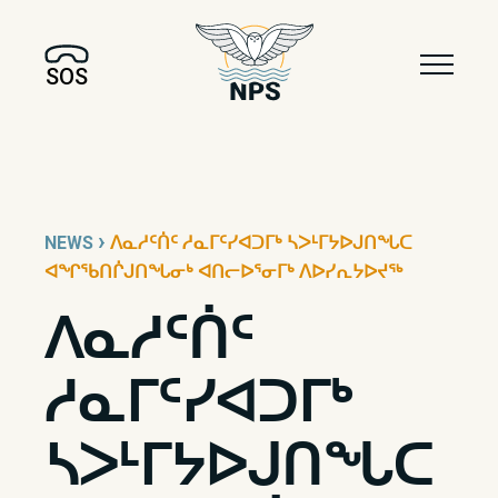
SOS
›
NEWS
ᐱᓇᓱᑦᑏᑦ ᓱᓇᒥᑦᓯᐊᑐᒥᒃ ᓴᐳᒻᒥᔭᐅᒍᑎᖓᑕ
ᐊᖏᖃᑎᒌᒍᑎᖓᓂᒃ ᐊᑎᓕᐅᕐᓂᒥᒃ ᐱᐅᓯᕆᔭᐅᔪᖅ
ᐱᓇᓱᑦᑏᑦ
ᓱᓇᒥᑦᓯᐊᑐᒥᒃ
ᓴᐳᒻᒥᔭᐅᒍᑎᖓᑕ