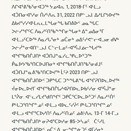
ᐱᒋᐊᕐᕕᖃᕐᓂᐊᑐᖅ ᔭᓄᐊᕆ 1, 2018-ᒥᑦ ᐊᒻᒪᓗ
ᐊᑑᑎᓂᐊᕐᓱᓂ ᑏᓯᒻᐱᕆ 31, 2022 ᑎᑭᓪᓗᒍ. ᐃᓱᒪᒋᔭᐅᔪᖅ
ᐃᑲᔪᕐᓯᓯᐊᒻᒪᕆᓚᒪᖓᓂᖓ ᑲᑎᕕᐅᑉ ᓄᓇᖓᑕ
ᐳᓖᓯᖏᑦᑕ ᐱᓇᓱᑦᑎᖃᖕᖏᓂᖓᓂᒃ ᐃᓐᓄᐃᓂᕐᒥ
ᐊᒻᒪᓗᑦᑕᐅᖅ ᐱᓇᓱᒐᕐᓂᒃ ᓄᑖᓂᒃ ᓄᐃᑦᓯᕙᓪᓕᐊᓗᓂ ᑯᐯᒃ
ᐳᓖᓰᓐᓂᐊᑎᓪᓗᒍ. ᑕᓪᓕᒪᓄᑦ-ᐊᕐᕌᒍᓅᓕᖓᔪᖅ
ᐊᖏᖃᑎᒌᒍᑎᒃ ᐊᑑᑎᒍᓐᓇᓯᓚᕿᓚᐅᕐᑐᖅ
ᑮᓇᐅᔭᖃᕐᑎᑕᐅᒍᑎᓂᒃ ᐊᖏᖃᑎᒌᒍᑎᖃᕐᓂᑯᒧᑦ
ᐊᑑᑎᒍᓐᓇᕕᖃᕐᑎᑕᐅᔪᖅ ᒫᑦᔨ 2023 ᑎᑭᓪᓗᒍ.
ᐊᖏᖃᑎᒌᒍᑎᐅᑉ ᑐᑭᖓᑕ ᑐᖕᖓᕕᖓ ᐊᖏᕈᑎᐅᓚᐅᔪᖅ
ᔫᓂᐅᓚᐅᔪᒥ ᐊᖏᖃᑎᒌᒐᓱᐊᕈᑎᐅᓚᐅᑲᑦᓱᓂ ᐊᕐᕌᒎᓐᓂ
ᒪᕐᕉᓂ. ᐊᓪᓚᓯᒪᔪᖁᑎᖏᑦ ᑐᑭᑖᕐᑕᐅᓚᐅᕐᑐᑦ ᐱᓇᓱᑦᑏᑦ
ᑭᒡᒐᑐᕐᑎᖏᓐᓄᑦ ᐊᒻᒪᓗ ᐊᐅᓚᑦᓯᔩᑦ ᑭᒡᒐᑐᕐᑎᖏᓐᓄᑦ
ᐊᒻᒪᓗ ᐊᖏᕐᑕᐅᓱᑎᑦ ᐱᓇᓱᑦᑎᓄᑦ ᓅᕕᒻᐱᕆ 13-ᒥ 14-ᒥᓗ
ᐊᖏᖃᑎᒌᒍᑎᒃ ᓂᕈᐊᕐᑕᐅᓱᓂ 85-ᐳᓴᓄᑦ. ᑖᑦᓱᒪ
ᐊᖏᖃᑎᒌᒍᑎᐅᑉ ᓄᑖᑉ ᐃᓗᓕᖏᓐᓃᑐᑦ ᐊᒥᓱᓂᒃ