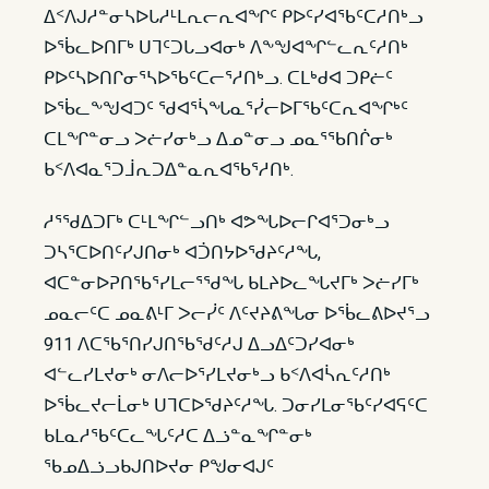
ᐃᑉᐱᒍᓱᓐᓂᓴᐅᒐᓱᒻᒪᕆᓕᕆᐊᖏᑦ ᑭᐅᑦᓯᐊᖃᑦᑕᓱᑎᒃᓗ
ᐅᖄᓚᐅᑎᒥᒃ ᑌᒣᑦᑐᒐᓗᐊᓂᒃ ᐱᖕᖑᐊᖏᓪᓚᕆᑦᓱᑎᒃ
ᑭᐅᑦᓴᐅᑎᒋᓂᕐᓴᐅᖃᑦᑕᓕᕐᓱᑎᒃᓗ. ᑕᒪᒃᑯᐊ ᑐᑭᓖᑦ
ᐅᖄᓚᖕᖑᐊᑐᑦ ᖁᐊᕐᓵᖓᓇᕐᓰᓕᐅᒥᖃᑦᑕᕆᐊᖏᒃᑦ
ᑕᒪᖏᓐᓂᓗ ᐳᓖᓯᓂᒃᓗ ᐃᓄᓐᓂᓗ ᓄᓇᕐᖃᑎᒌᓂᒃ
ᑲᑉᐱᐊᓇᕐᑐᒨᕆᑐᐃᓐᓇᕆᐊᖃᕐᓱᑎᒃ.
ᓱᕐᖁᐃᑐᒥᒃ ᑕᒻᒪᖏᓪᓗᑎᒃ ᐊᕗᖓᐅᓕᒋᐊᕐᑐᓂᒃᓗ
ᑐᓴᕐᑕᐅᑎᑦᓯᒍᑎᓂᒃ ᐊᑑᑎᔭᐅᖁᔨᑦᓱᖓ,
ᐊᑕᓐᓂᐅᕈᑎᖃᕐᓯᒪᓕᕐᖁᖓ ᑲᒪᔨᐅᓚᖓᔪᒥᒃ ᐳᓖᓯᒥᒃ
ᓄᓇᓕᑦᑕ ᓄᓇᕕᒻᒥ ᐳᓕᓰᑦ ᐱᑦᔪᔨᕕᖓᓂ ᐅᖄᓚᕕᐅᔪᕐᓗ
911 ᐱᑕᖃᕐᑎᓯᒍᑎᖃᖁᑦᓱᒍ ᐃᓗᐃᑦᑐᓯᐊᓂᒃ
ᐊᓪᓚᓯᒪᔪᓂᒃ ᓂᐱᓕᐅᕐᓯᒪᔪᓂᒃᓗ ᑲᑉᐱᐊᓵᕆᑦᓱᑎᒃ
ᐅᖄᓚᔪᓕᒫᓂᒃ ᑌᒣᑕᐅᖁᔨᑦᓱᖓ. ᑐᓂᓯᒪᓂᖃᑦᓯᐊᕋᑦᑕ
ᑲᒪᓇᓱᖃᑦᑕᓚᖓᑦᓱᑕ ᐃᓘᓐᓇᖏᓐᓂᒃ
ᖃᓄᐃᓘᓗᑲᒍᑎᐅᔪᓂ ᑭᖑᓂᐊᒍᑦ