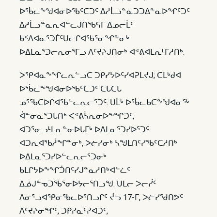
ᐅᖄᓚᖕᖑᐊᓂᐅᖃᑦᑕᑐᑦ ᐃᓱᒫᓗᓐᓇᑐᑐᐃᓐᓇᐅᖏᑦᑐᑦ
ᐃᓱᒫᓗᓐᓇᕆᐊᓪᓚᒍᑎᖃᕋᒥ ᐃᓄᓕᒫᑦ
ᑲᑉᐱᐊᓇᕐᑐᒦᑦᑌᓕᒋᐊᖃᕐᓂᖏᓐᓂᒃ
ᐅᐃᒪᓇᕐᑐᓕᕆᓂᕐᒥᓗ ᐱᑦᔪᔨᒍᑎᓂᒃ ᐊᕝᕕᐊᒪᕆᒻᒥᓱᑎᒃ.
ᐳᕿᐊᓇᖕᖏᓚᕆᓪᓗᑕ ᑐᑭᓯᔭᐅᑦᓯᐊᕈᒪᔪᒍ; ᑕᒪᒃᑯᐊ
ᐅᖄᓚᖕᖑᐊᓂᐅᖃᑦᑕᑐᑦ ᑕᒐᑕᒐ
ᓄᕐᖃᑕᐅᒋᐊᖃᓪᓚᕆᓕᕐᑐᑦ. ᑌᒫᒃ ᐅᖄᓚᑲᑕᖕᖑᐊᓂᖅ
ᐋᓐᓂᓇᕐᑐᒐᑎᒃ ᐸᕝᕕᓵᕆᓂᐅᖕᖏᑐᑦ,
ᐊᑐᕐᓂᓗᒻᒪᕆᓐᓂᐅᒐᒥᒃ ᐅᐃᒪᓇᕐᑐᓯᐅᕐᑐᑦ
ᐊᑐᕆᐊᖃᓲᖏᓐᓂᒃ, ᐳᓖᓯᓂᒃ ᓴᖑᒪᑎᑦᓯᖃᑦᑕᓱᑎᒃ
ᐅᐃᒪᓇᕐᑐᓯᐅᓪᓚᕆᓕᕐᑐᓂᒃ
ᑲᒪᒋᔭᐅᖕᖏᑑᑎᑦᓯᒍᓐᓇᓱᑎᒃᐊᓪᓛᑦ
ᐃᓅᒍᓐᓀᑐᖃᕐᓂᐅᔭᓕᕐᑎᓗᖑ. ᑌᒪᓕ ᐳᓕᓰᑦ
ᐱᓂᕐᓗᐊᕿᓂᖃᓚᐅᕐᑎᓗᒋᑦ ᔫᓓ 17-ᒥ, ᐳᓖᓯᖁᑎᕗᑦ
ᐱᑦᔪᔨᓂᖏᑦ, ᑐᑭᓯᓇᑦᓯᐊᑐᑦ,