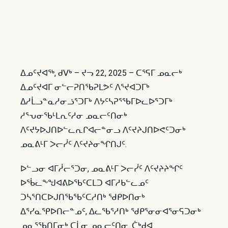
ᐃᓄᑦᔪᐊᖅ, ᑯᐯᒃ – ᔪᓓ 22, 2025 – ᑕᕐᕋᒥ ᓄᓇᓕᒃ
ᐃᓄᑦᔪᐊᒥ ᓂᓪᓕᕈᑎᖃᕈᒪᕗᑦ ᐱᕐᔪᐊᑐᒥᒃ
ᐃᓱᒫᓗᓐᓇᓱᓂᓘᕐᑐᒥᒃ ᐱᔭᑦᓴᕈᕐᖃᒥᐅᓚᐅᕐᑐᒥᒃ
ᓱᕐᕃᓂᖃᒻᒪᕆᑦᓱᓂ ᓄᓇᓕᑦᑎᓂᒃ
ᐱᑦᔪᔭᐅᒍᑎᐅᓪᓚᕆᒋᐊᓕᓐᓂᓗ ᐱᑦᔪᔨᒍᑎᐅᕙᑦᑐᓂᒃ
ᓄᓇᕕᒻᒥ ᐳᓕᓰᑦ ᐱᑦᔪᔨᓂᖏᑎᒍᑦ.
ᐅᓪᓗᓂ ᐊᒥᓲᓕᕐᑐᓂ, ᓄᓇᕕᒻᒥ ᐳᓕᓰᑦ ᐱᑦᔪᔨᔨᖏᑦ
ᐅᖄᓚᖕᖑᐊᕕᐅᖃᑦᑕᒪᑐ ᐊᒥᓱᑲᓪᓚᓄᑦ
ᑐᓴᕐᑎᑕᐅᒍᑎᖃᖃᑦᑕᓱᑎᒃ ᖁᑭᐅᑎᓂᒃ
ᐃᕐᓯᓇᕿᐅᑎᓕᓐᓄᑦ, ᐃᓚᖃᕐᓱᑎᒃ ᖁᑭᕐᓂᓂᐊᕐᓂᕋᑐᓂᒃ
ᓄᓇᕐᖃᑎᒥᓂᒃ ᑕᒫᓂ ᓄᓇᓕᑦᑎᓂ. ᑖᒃᑯᐊ