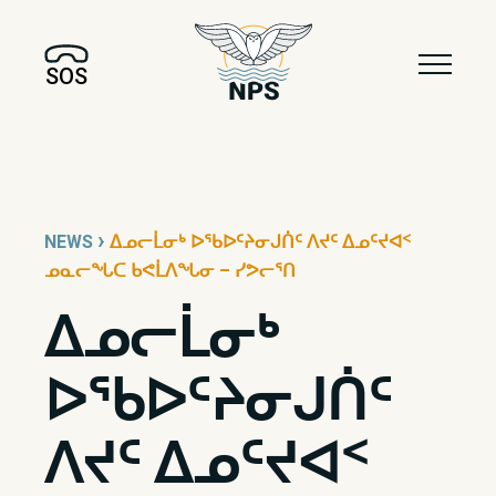
SOS
›
NEWS
ᐃᓄᓕᒫᓂᒃ ᐅᖃᐅᑦᔨᓂᒍᑏᑦ ᐱᔪᑦ ᐃᓄᑦᔪᐊᑉ
ᓄᓇᓕᖓᑕ ᑲᕙᒫᐱᖓᓂ – ᓯᕗᓕᕐᑎ
ᐃᓄᓕᒫᓂᒃ
ᐅᖃᐅᑦᔨᓂᒍᑏᑦ
ᐱᔪᑦ ᐃᓄᑦᔪᐊᑉ