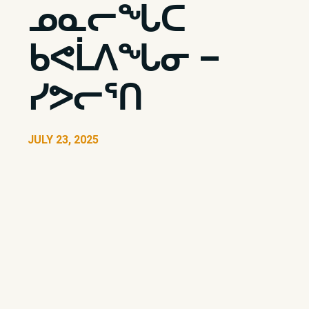
ᓄᓇᓕᖓᑕ
ᑲᕙᒫᐱᖓᓂ –
ᓯᕗᓕᕐᑎ
JULY 23, 2025