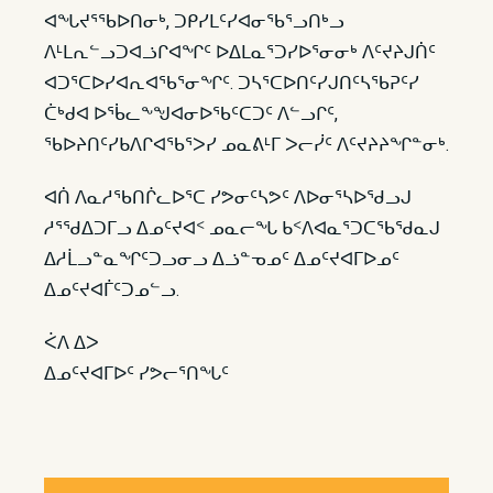
ᐊᖓᔪᕐᖃᐅᑎᓂᒃ, ᑐᑭᓯᒪᑦᓯᐊᓂᖃᕐᓗᑎᒃᓗ
ᐱᒻᒪᕆᓪᓗᑐᐊᓘᒋᐊᖏᑦ ᐅᐃᒪᓇᕐᑐᓯᐅᕐᓂᓂᒃ ᐱᑦᔪᔨᒍᑏᑦ
ᐊᑐᕐᑕᐅᓯᐊᕆᐊᖃᕐᓂᖏᑦ. ᑐᓴᕐᑕᐅᑎᑦᓯᒍᑎᑦᓴᖃᕈᑦᓯ
ᑖᒃᑯᐊ ᐅᖄᓚᖕᖑᐊᓂᐅᖃᑦᑕᑐᑦ ᐱᓪᓗᒋᑦ,
ᖃᐅᔨᑎᑦᓯᑲᐱᒋᐊᖃᕐᐳᓯ ᓄᓇᕕᒻᒥ ᐳᓕᓰᑦ ᐱᑦᔪᔨᔨᖏᓐᓂᒃ.
ᐊᑏ ᐱᓇᓱᖃᑎᒌᓚᐅᕐᑕ ᓯᕗᓂᑦᓴᕗᑦ ᐱᐅᓂᕐᓴᐅᖁᓗᒍ
ᓱᕐᖁᐃᑐᒥᓗ ᐃᓄᑦᔪᐊᑉ ᓄᓇᓕᖓ ᑲᑉᐱᐊᓇᕐᑐᑕᖃᖁᓇᒍ
ᐃᓱᒫᓗᓐᓇᖏᑦᑐᓗᓂᓗ ᐃᓘᓐᓀᓄᑦ ᐃᓄᑦᔪᐊᒥᐅᓄᑦ
ᐃᓄᑦᔪᐊᒦᑦᑐᓄᓪᓗ.
ᐹᐱ ᐃᐳ
ᐃᓄᑦᔪᐊᒥᐅᑦ ᓯᕗᓕᕐᑎᖓᑦ