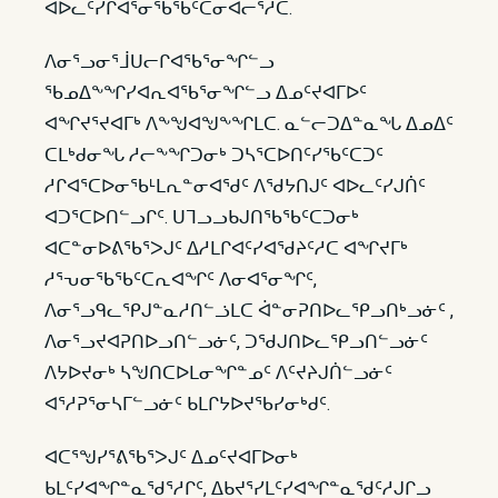
ᐊᐅᓚᑦᓯᒋᐊᕐᓂᖃᖃᑦᑕᓂᐊᓕᕐᓱᑕ.
ᐱᓂᕐᓗᓂᕐᒨᑌᓕᒋᐊᖃᕐᓂᖏᓪᓗ
ᖃᓄᐃᖕᖏᓯᐊᕆᐊᖃᕐᓂᖏᓪᓗ ᐃᓄᑦᔪᐊᒥᐅᑦ
ᐊᖏᔪᕐᔪᐊᒥᒃ ᐱᖕᖑᐊᖑᖕᖏᒪᑕ. ᓇᓪᓕᑐᐃᓐᓇᖓ ᐃᓄᐃᑦ
ᑕᒪᒃᑯᓂᖓ ᓱᓕᖕᖏᑐᓂᒃ ᑐᓴᕐᑕᐅᑎᑦᓯᖃᑦᑕᑐᑦ
ᓱᒋᐊᕐᑕᐅᓂᖃᒻᒪᕆᓐᓂᐊᖁᑦ ᐱᖁᔭᑎᒍᑦ ᐊᐅᓚᑦᓯᒍᑏᑦ
ᐊᑐᕐᑕᐅᑎᓪᓗᒋᑦ. ᑌᒣᓗᓗᑲᒍᑎᖃᖃᑦᑕᑐᓂᒃ
ᐊᑕᓐᓂᐅᕕᖃᕐᐳᒍᑦ ᐃᓱᒪᒋᐊᑦᓯᐊᖁᔨᑦᓱᑕ ᐊᖏᔪᒥᒃ
ᓱᕐᕃᓂᖃᖃᑦᑕᕆᐊᖏᑦ ᐱᓂᐊᕐᓂᖏᑦ,
ᐱᓂᕐᓗᑫᓚᕿᒍᓐᓇᓱᑎᓪᓘᒪᑕ ᐋᓐᓂᕈᑎᐅᓚᕿᓗᑎᒃᓗᓃᑦ ,
ᐱᓂᕐᓗᔪᐊᕈᑎᐅᓗᑎᓪᓗᓃᑦ, ᑐᖁᒍᑎᐅᓚᕿᓗᑎᓪᓗᓃᑦ
ᐱᔭᐅᔪᓂᒃ ᓴᖑᑎᑕᐅᒪᓂᖏᓐᓄᑦ ᐱᑦᔪᔨᒍᑏᓪᓗᓃᑦ
ᐊᕐᓱᕈᕐᓂᓴᒥᓪᓗᓃᑦ ᑲᒪᒋᔭᐅᔪᖃᓯᓂᒃᑯᑦ.
ᐊᑕᕐᖑᓯᕐᕕᖃᕐᐳᒍᑦ ᐃᓄᑦᔪᐊᒥᐅᓂᒃ
ᑲᒪᑦᓯᐊᖏᓐᓇᖁᕐᓱᒋᑦ, ᐃᑲᔪᕐᓯᒪᑦᓯᐊᖏᓐᓇᖁᑦᓱᒍᒋᓗ