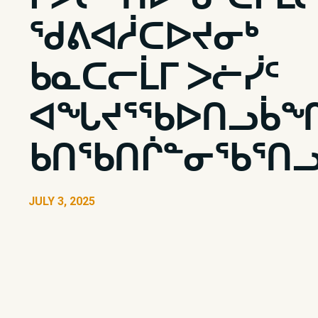
ᖁᕕᐊᓲᑕᐅᔪᓂᒃ
ᑲᓇᑕᓕᒫᒥ ᐳᓖᓰᑦ
ᐊᖓᔪᕐᖃᐅᑎᓗᑳᖏ
ᑲᑎᖃᑎᒌᓐᓂᖃᕐᑎᓗ
JULY 3, 2025