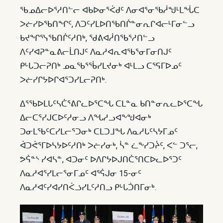
ᖃᓄᐃᓕᐅᕐᓱᑎᓪᓕ ᐊᑲᐅᓂᕐᐹᑯᑦ ᐱᓂᐊᕐᓂᖃᓲᖑᒻᒪᖔᑕ
ᐳᓖᓯᐅᖃᑎᖏᑦ, ᐱᑐᑦᓯᒪᐅᑎᖃᑎᒌᓐᓂᕆᒋᐊᓕᒻᒥᓂᓪᓗ
ᑲᔪᖏᕐᓭᖃᑎᒌᑦᓱᑎᒃ, ᖁᕕᐊᓲᑎᖃᕐᓱᑎᓪᓗ
ᐱᑦᓯᐊᕈᓐᓇᕕᓕᒫᑎᒍᑦ ᐱᓇᓱᐊᕆᐊᖃᕐᓂᒥᓂᑎᒍᑦ
ᑭᒡᒐᑐᓕᕈᑎᒃ ᓄᓇᖃᕐᖄᓯᒪᔪᓂᒃ ᐊᒻᒪᓗ ᑕᕐᕋᒥᐅᓄᑦ
ᐳᓖᓯᒋᔭᐅᒋᐊᕐᑐᓯᒪᓕᕈᑎᒃ.
ᐃᕐᖃᐅᒪᒐᑦᓴᑖᕐᕕᒋᓚᐅᕐᑕᖓ ᑕᒪᓐᓇ ᑲᑎᓐᓂᕆᓚᐅᕐᑕᖓ
ᐃᓕᑕᕐᓯᒍᑕᐅᑦᓱᓂᓗ ᐱᖓᓱᓗᐊᖕᖑᐊᓂᒃ
ᑐᓂᒪᖃᑦᑕᓯᒪᓕᕐᑐᓂᒃ ᑕᒪᑐᒧᖓ ᐱᓇᓱᒐᑦᓴᔭᒥᓄᑦ
ᐋᑐᕚᕐᒥᐅᓴᔭᐅᑦᓱᑎᒃ ᐳᓖᓯᓂᒃ, ᓵᓐ ᓛᖕᓯᑐᔩᑦ, ᐸᓪ ᑐᕐᓕ,
ᕗᕌᓐᔅ ᓯᐊᓴᓐ, ᐊᑐᓂᑦ ᐅᐱᒋᔭᐅᒍᑎᑖᕐᑎᑕᐅᓚᐅᕐᑐᑦ
ᐱᓇᓱᐊᕐᓯᒪᓕᕐᓂᒥᓄᑦ ᐊᕐᕌᒍᓂ 15-ᓂᑦ
ᐱᓇᓱᐊᑦᓯᐊᓯᑎᐹᓘᓯᒪᑦᓱᑎᓗ ᑭᒡᒐᑑᑎᒥᓂᒃ.