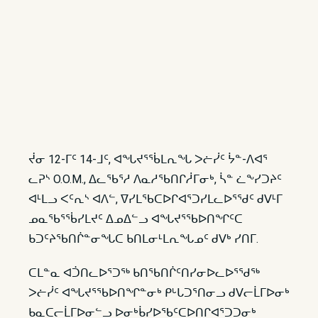
ᔫᓂ 12-ᒥᑦ 14-ᒧᑦ, ᐊᖓᔪᕐᖄᒪᕆᖓ ᐳᓖᓰᑦ ᔮᓐ-ᐱᐊᕐ
ᓚᕈᔅ O.O.M., ᐃᓚᖃᕐᓱ ᐱᓇᓱᖃᑎᒋᓲᒥᓂᒃ, ᓵᓐ ᓛᖕᓯᑐᔨᑦ
ᐊᒻᒪᓗ ᐸᑦᕆᔅ ᐊᐱᓪ, ᐁᓯᒪᖃᑕᐅᒋᐊᕐᑐᓯᒪᓚᐅᕐᖁᑦ ᑯᐯᒻᒥ
ᓄᓇᖃᕐᖄᓯᒪᔪᑦ ᐃᓄᐃᓪᓗ ᐊᖓᔪᕐᖃᐅᑎᖏᑦᑕ
ᑲᑐᑦᔨᖃᑎᒌᓐᓂᖓᑕ ᑲᑎᒪᓂᒻᒪᕆᖓᓄᑦ ᑯᐯᒃ ᓯᑎᒥ.
ᑕᒪᓐᓇ ᐊᑑᑎᓚᐅᕐᑐᖅ ᑲᑎᖃᑎᒌᑦᑎᓯᓂᐅᓚᐅᕐᖁᖅ
ᐳᓖᓰᑦ ᐊᖓᔪᕐᖃᐅᑎᖏᓐᓂᒃ ᑭᒡᒐᑐᕐᑎᓂᓗ ᑯᐯᓕᒫᒥᐅᓂᒃ
ᑲᓇᑕᓕᒫᒥᐅᓂᓪᓗ ᐅᓂᒃᑳᓯᐅᖃᑦᑕᐅᑎᒋᐊᕐᑐᑐᓂᒃ