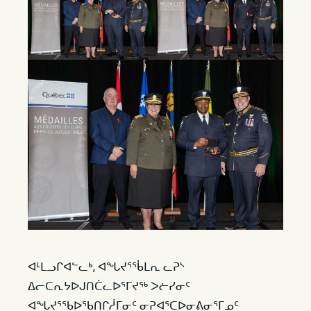
ᐊᒻᒪᓗᒋᐊᓪᓚᒃ, ᐊᖓᔪᕐᖄᒪᕆ ᓚᕈᔅ
ᐃᓕᑕᕆᔭᐅᒍᑎᑖᓚᐅᕐᒥᔪᖅ ᐳᓖᓯᓂᑦ
ᐊᖓᔪᕐᖃᐅᖃᑎᒋᓲᒥᓂᑦ ᓂᕈᐊᕐᑕᐅᓂᕕᓂᕐᒥᓄᑦ