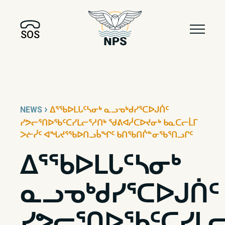
SOS
›
NEWS
ᐃᕐᖃᐅᒪᒐᑦᓴᓂᒃ ᓇᓗᓀᒃᑯᓯᕐᑕᐅᒍᑏᑦ
ᓯᕗᓕᕐᑎᐅᖃᑦᑕᓯᒪᓕᕐᓱᑎᒃ ᖁᕕᐊᓲᑕᐅᔪᓂᒃ ᑲᓇᑕᓕᒫᒥ
ᐳᓖᓰᑦ ᐊᖓᔪᕐᖃᐅᑎᓗᑳᖏᑦ ᑲᑎᖃᑎᒌᓐᓂᖃᕐᑎᓗᒋᑦ
ᐃᕐᖃᐅᒪᒐᑦᓴᓂᒃ
ᓇᓗᓀᒃᑯᓯᕐᑕᐅᒍᑏᑦ
ᓯᕗᓕᕐᑎᐅᖃᑦᑕᓯᒪᓕ