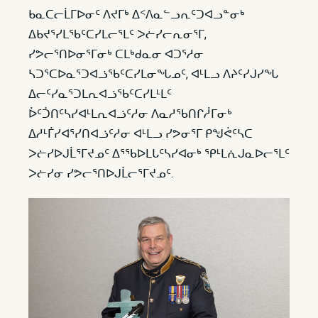
ᑲᓇᑕᓕᒫᒥᐅᓂᑦ ᐱᔪᒥᒃ ᐃᑉᐱᓇᓪᓗᕆᑦᑐᐊᓗᓐᓂᒃ
ᐃᑲᔪᕐᓯᒪᖃᑦᑕᓯᒪᓕᕐᒪᑦ ᐳᓖᓯᓕᕆᓂᕐᒥ,
ᓯᕗᓕᕐᑎᐅᓂᕐᒥᓂᒃ ᑕᒪᒃᑯᓇᓂ ᐊᑐᕐᓱᓂ
ᓴᑐᕐᑕᐅᓇᕐᑐᐊᓘᖃᑦᑕᓯᒪᓂᖓᓄᑦ, ᐊᒻᒪᓗ ᐱᔨᑦᓯᒍᓯᖓ
ᐃᓕᑦᓯᓇᕐᑐᒪᕆᐊᓘᖃᑦᑕᓯᒪᒻᒪᑦ
ᐆᑦᑑᑎᑦᓴᓯᐊᒻᒪᕆᐊᓘᑦᓱᓂ ᐱᓇᓱᖃᑎᒋᓲᒥᓂᒃ
ᐃᓱᒻᒦᓯᐊᕐᓯᑎᐊᓘᑦᓱᓂ ᐊᒻᒪᓗ ᓯᕗᓂᕐᒥ ᑭᖑᕚᑦᓴᑕ
ᐳᓖᓯᐅᒍᒫᕐᒥᔪᓄᑦ ᐃᕐᖃᐅᒪᒐᑦᓴᓯᐊᓂᒃ ᕿᒻᒪᕇᒍᓇᐅᓕᕐᒪᑦ
ᐳᓖᓯᓂ ᓯᕗᓕᕐᑎᐅᒍᒫᓕᕐᒥᔪᓄᑦ.