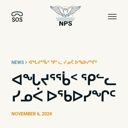
SOS
›
NEWS
ᐊᖓᔪᕐᖄᑉ ᕿᓪᓚ ᓯᓄᐹ ᐅᖃᐅᓯᖏᑦ
ᐊᖓᔪᕐᖄᑉ ᕿᓪᓚ
ᓯᓄᐹ ᐅᖃᐅᓯᖏᑦ
NOVEMBER 6, 2024