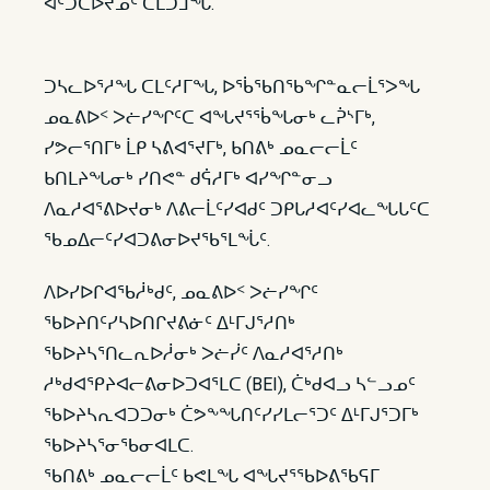
ᐊᑦᑐᑕᐅᔪᓄᑦ ᑕᒪᑐᒧᖓ.
ᑐᓴᓚᐅᕐᓱᖓ ᑕᒪᑦᓱᒥᖓ, ᐅᖄᖃᑎᖃᖏᓐᓇᓕᒫᕐᐳᖓ
ᓄᓇᕕᐅᑉ ᐳᓖᓯᖏᑦᑕ ᐊᖓᔪᕐᖄᖓᓂᒃ ᓚᕉᔅᒥᒃ,
ᓯᕗᓕᕐᑎᒥᒃ ᒫᑭ ᓴᕕᐊᕐᔪᒥᒃ, ᑲᑎᕕᒃ ᓄᓇᓕᓕᒫᑦ
ᑲᑎᒪᔨᖓᓂᒃ ᓯᑎᕙᓐ ᑯᕌᓱᒥᒃ ᐊᓯᖏᓐᓂᓗ
ᐱᓇᓱᐊᕐᕕᐅᔪᓂᒃ ᐱᕕᓕᒫᑦᓯᐊᑯᑦ ᑐᑭᒐᓱᐊᑦᓯᐊᓚᖓᒐᑦᑕ
ᖃᓄᐃᓕᑦᓯᐊᑐᕕᓂᐅᔪᖃᕐᒪᖔᑦ.
ᐱᐅᓯᐅᒋᐊᖃᓲᒃᑯᑦ, ᓄᓇᕕᐅᑉ ᐳᓖᓯᖏᑦ
ᖃᐅᔨᑎᑦᓯᓴᐅᑎᒋᔪᕕᓃᑦ ᐃᒻᒥᒍᕐᓱᑎᒃ
ᖃᐅᔨᓴᕐᑎᓚᕆᐅᓲᓂᒃ ᐳᓖᓰᑦ ᐱᓇᓱᐊᕐᓱᑎᒃ
ᓱᒃᑯᐊᕿᔨᐊᓕᕕᓂᐅᑐᐊᕐᒪᑕ (BEI), ᑖᒃᑯᐊᓗ ᓴᓪᓗᓄᑦ
ᖃᐅᔨᓴᕆᐊᑐᑐᓂᒃ ᑖᕗᖕᖓᑎᑦᓯᓯᒪᓕᕐᑐᑦ ᐃᒻᒥᒍᕐᑐᒥᒃ
ᖃᐅᔨᓴᕐᓂᖃᓂᐊᒪᑕ.
ᖃᑎᕕᒃ ᓄᓇᓕᓕᒫᑦ ᑲᕙᒪᖓ ᐊᖓᔪᕐᖃᐅᕕᖃᕋᒥ