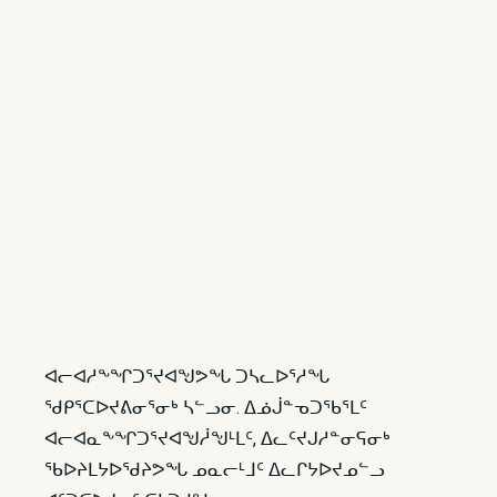
ᐊᓕᐊᓱᖕᖏᑐᕐᔪᐊᖑᕗᖓ ᑐᓴᓚᐅᕐᓱᖓ
ᖁᑭᕐᑕᐅᔪᕕᓂᕐᓂᒃ ᓴᓪᓗᓂ. ᐃᓅᒎᓐᓀᑐᖃᕐᒪᑦ
ᐊᓕᐊᓇᖕᖏᑐᕐᔪᐊᖑᓲᖑᒻᒪᑦ, ᐃᓚᑦᔪᒍᓱᓐᓂᕋᓂᒃ
ᖃᐅᔨᒪᔭᐅᖁᔨᕗᖓ ᓄᓇᓕᒻᒧᑦ ᐃᓚᒋᔭᐅᔪᓄᓪᓗ