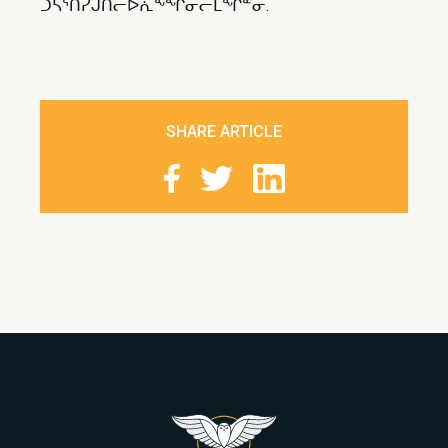
ᑐᓴᕐᑎᓯᒍᑎᓕᐅᕇᖕᖏᓂᓕᒪᖏᓐᓂ.
SHARE ARTICLE