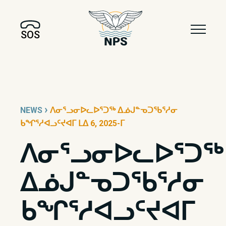
SOS
›
NEWS
ᐱᓂᕐᓗᓂᐅᓚᐅᕐᑐᖅ ᐃᓅᒍᓐᓀᑐᖃᕐᓱᓂ
ᑲᖏᕐᓱᐊᓗᑦᔪᐊᒥ ᒪᐃ 6, 2025-ᒥ
ᐱᓂᕐᓗᓂᐅᓚᐅᕐᑐᖅ
ᐃᓅᒍᓐᓀᑐᖃᕐᓱᓂ
ᑲᖏᕐᓱᐊᓗᑦᔪᐊᒥ