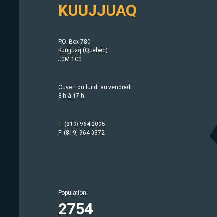
KUUJJUAQ
P.O. Box 780
Kuujjuaq (Quebec)
J0M 1C0
Ouvert du lundi au vendredi
8 h à 17 h
T: (819) 964-2095
F: (819) 964-0372
Population:
Population:
Population:
Population:
Population:
Population:
Population:
Population:
Population:
Population:
Population:
Population:
Population:
Population:
414
633
209
1757
942
750
567
2754
686
1779
403
1483
369
442