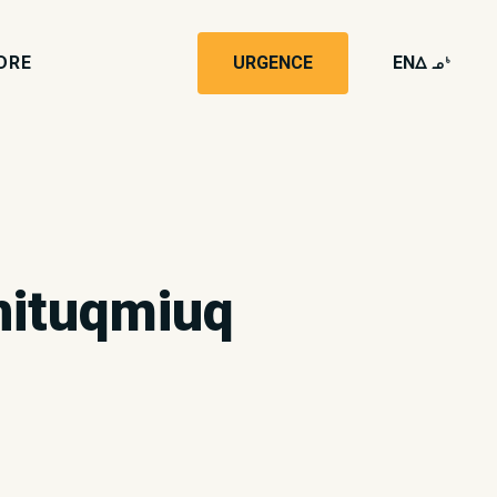
DRE
URGENCE
EN
wk4
nituqmiuq