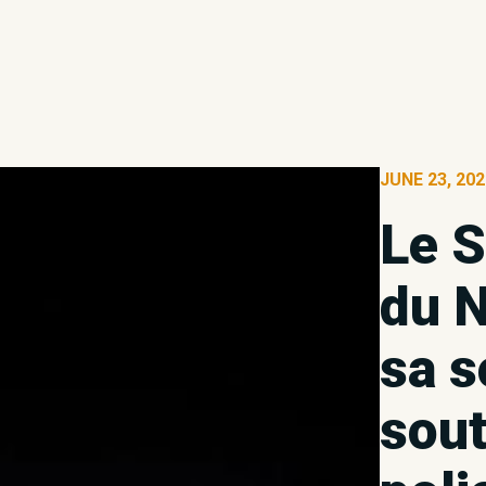
JUNE 23, 20
Le S
du 
sa s
sout