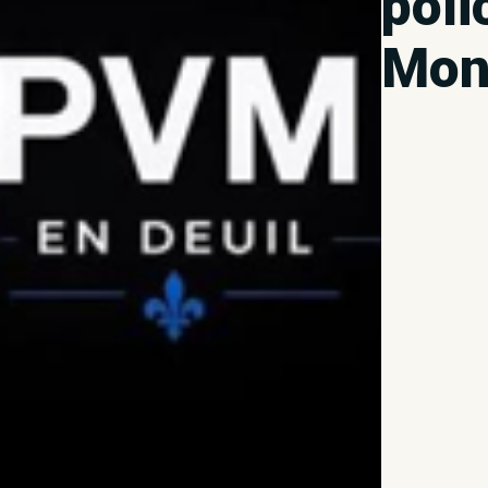
poli
Mon