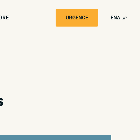
DRE
URGENCE
EN
wk4
s