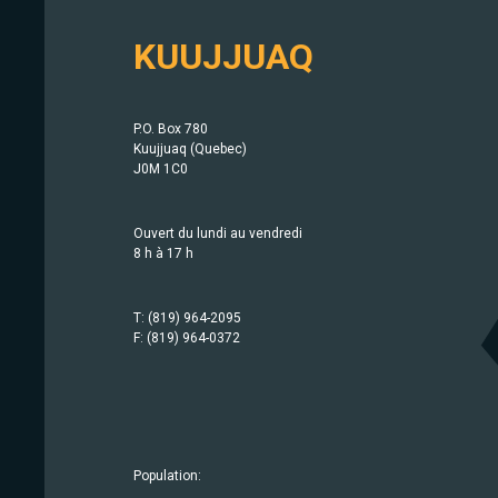
KUUJJUAQ
P.O. Box 780
Kuujjuaq (Quebec)
J0M 1C0
Ouvert du lundi au vendredi
8 h à 17 h
T: (819) 964-2095
F: (819) 964-0372
Population:
Population:
Population:
Population:
Population:
Population:
Population:
Population:
Population:
Population:
Population:
Population:
Population:
Population:
414