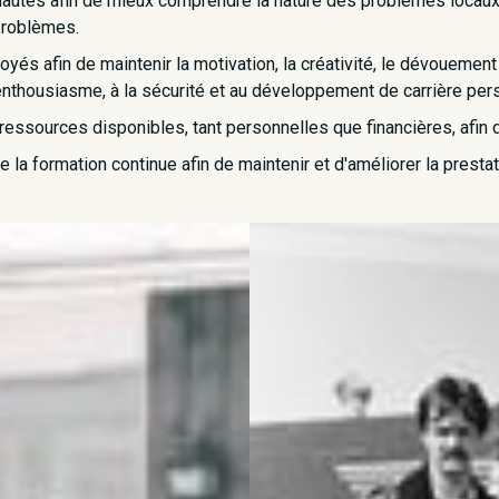
utés afin de mieux comprendre la nature des problèmes locaux e
problèmes.
s afin de maintenir la motivation, la créativité, le dévouement 
l'enthousiasme, à la sécurité et au développement de carrière per
essources disponibles, tant personnelles que financières, afin d'
de la formation continue afin de maintenir et d'améliorer la presta