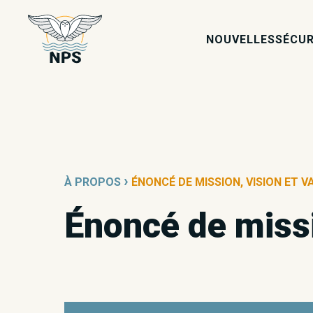
icon-card
NOUVELLES
SÉCUR
›
À PROPOS
ÉNONCÉ DE MISSION, VISION ET V
Énoncé de missi