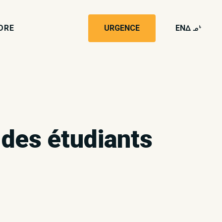
DRE
URGENCE
EN
wk4
 des étudiants