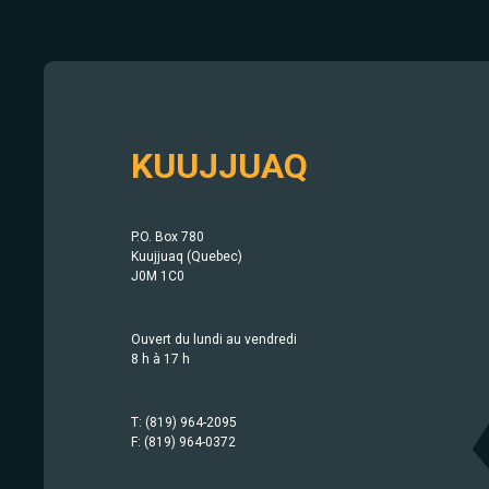
KUUJJUAQ
P.O. Box 780
Kuujjuaq (Quebec)
J0M 1C0
Ouvert du lundi au vendredi
8 h à 17 h
T: (819) 964-2095
F: (819) 964-0372