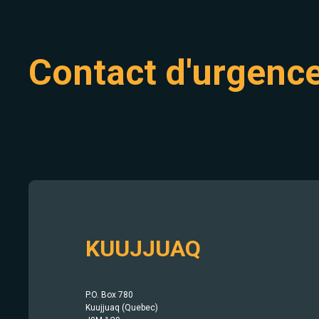
Contact d'urgenc
KUUJJUAQ
P.O. Box 780
Kuujjuaq (Quebec)