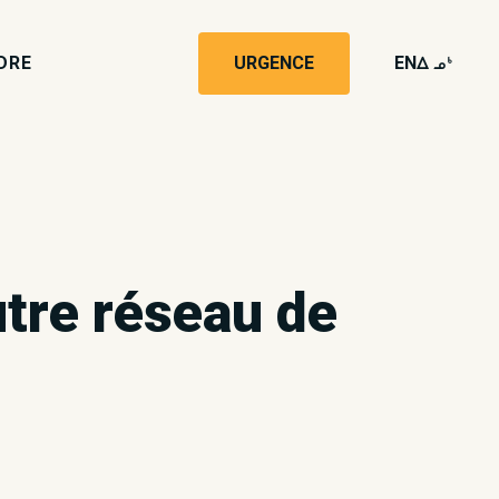
DRE
URGENCE
EN
wk4
utre réseau de