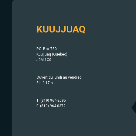
KUUJJUAQ
P.O. Box 780
Kuujjuaq (Quebec)
J0M 1C0
Ouvert du lundi au vendredi
8 h à 17 h
T: (819) 964-2095
F: (819) 964-0372