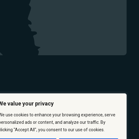
We value your privacy
We use cookies to enhance your browsing experience, serve
personalized ads or content, and analyze our traffic. By
clicking "Accept All", you consent to our use of cookies.
PRÉVENTION
CARRIÈRES
À PROPOS
NOUS JOINDRE