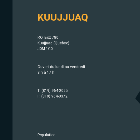
KUUJJUAQ
P.O. Box 780
Kuujjuaq (Quebec)
J0M 1C0
Ouvert du lundi au vendredi
8 h à 17 h
T: (819) 964-2095
F: (819) 964-0372
Population:
Population:
Population:
Population:
Population:
Population:
Population:
Population:
Population:
Population:
Population:
Population:
Population:
Population:
414