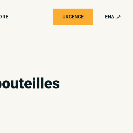
DRE
URGENCE
EN
wk4
bouteilles