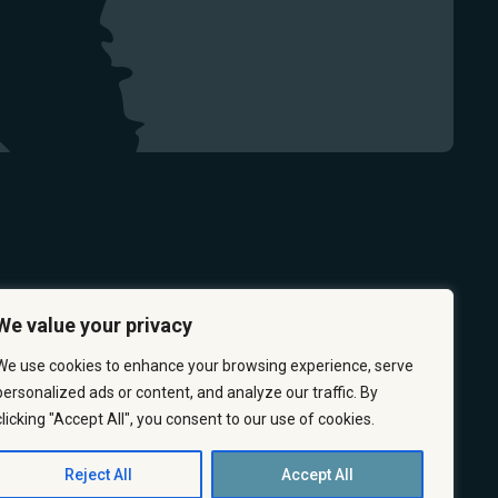
We value your privacy
We use cookies to enhance your browsing experience, serve
personalized ads or content, and analyze our traffic. By
clicking "Accept All", you consent to our use of cookies.
PRÉVENTION
CARRIÈRES
À PROPOS
NOUS JOINDRE
Reject All
Accept All