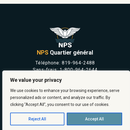
NPS
Quartier général
Téléphone:
819-964-2488
Sans-frais:
1-800-964-2644
NOUVELLES
We value your privacy
SÉCURITÉ ET PRÉVENTION
CARRIÈRES
We use cookies to enhance your browsing experience, serve
À PROPOS
personalized ads or content, and analyze our traffic. By
NOUS JOINDRE
clicking "Accept All", you consent to our use of cookies.
Reject All
Accept All