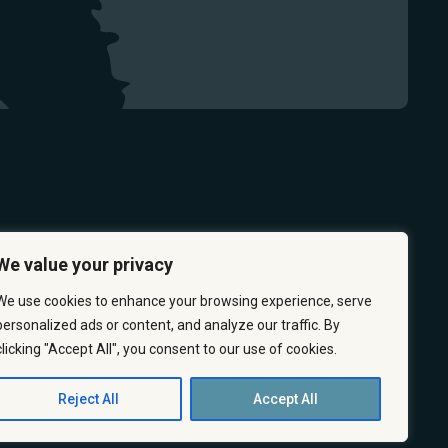
We value your privacy
We use cookies to enhance your browsing experience, serve
personalized ads or content, and analyze our traffic. By
clicking "Accept All", you consent to our use of cookies.
PRÉVENTION
CARRIÈRES
À PROPOS
NOUS JOINDRE
Reject All
Accept All