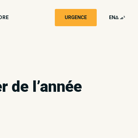
DRE
URGENCE
EN
wk4
r de l’année