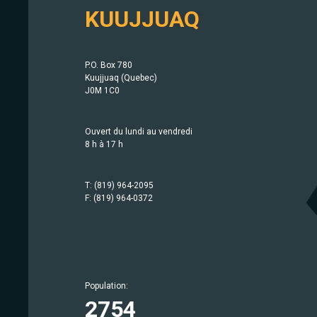
KUUJJUAQ
P.O. Box 780
Kuujjuaq (Quebec)
J0M 1C0
Ouvert du lundi au vendredi
8 h à 17 h
T: (819) 964-2095
F: (819) 964-0372
Population:
Population:
Population:
Population:
Population:
Population:
Population:
Population:
Population:
Population:
Population:
Population:
Population:
Population:
414
633
209
1757
942
750
567
2754
686
1779
403
1483
369
442