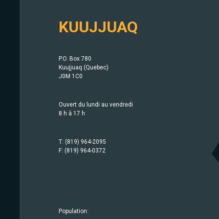
KUUJJUAQ
P.O. Box 780
Kuujjuaq (Quebec)
J0M 1C0
Ouvert du lundi au vendredi
8 h à 17 h
T: (819) 964-2095
F: (819) 964-0372
Population:
Population:
Population:
Population:
Population:
Population:
Population:
Population:
Population:
Population:
Population:
Population:
Population:
Population:
414