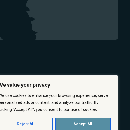
We value your privacy
We use cookies to enhance your browsing experience, serve
personalized ads or content, and analyze our traffic. By
clicking "Accept All", you consent to our use of cookies.
PRÉVENTION
CARRIÈRES
À PROPOS
NOUS JOINDRE
Reject All
Accept All