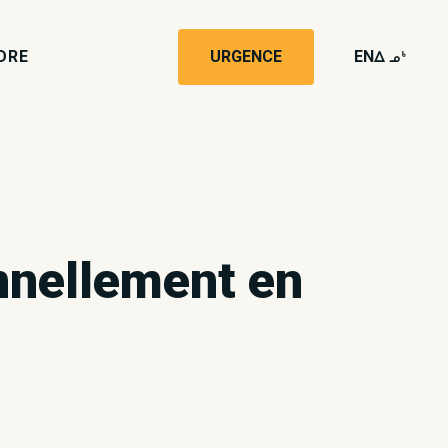
DRE
URGENCE
EN
wk4
nnellement en