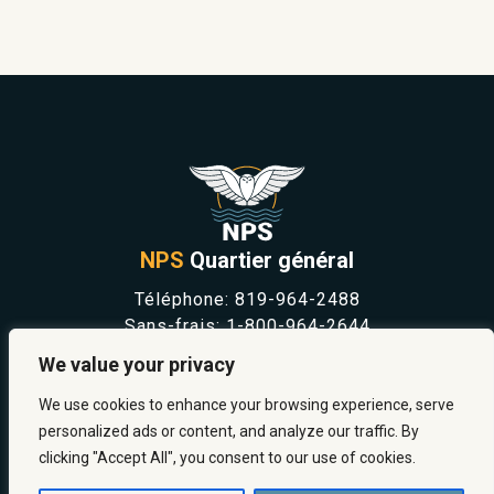
NPS
Quartier général
Téléphone:
819-964-2488
Sans-frais:
1-800-964-2644
NOUVELLES
We value your privacy
SÉCURITÉ ET PRÉVENTION
CARRIÈRES
We use cookies to enhance your browsing experience, serve
À PROPOS
personalized ads or content, and analyze our traffic. By
NOUS JOINDRE
clicking "Accept All", you consent to our use of cookies.