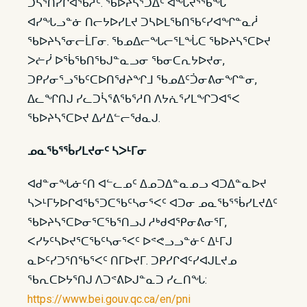
ᑐᓴᕐᑎᓯᒋᐊᖃᓲᑦ. ᖃᐅᔨᓴᕐᑐᐃᑦ ᐊᖓᔪᕐᖄᖓ
ᐊᓯᖓᓗᓐᓃ ᑎᓕᔭᐅᓯᒪᔪ ᑐᓴᐅᒪᖃᑎᖃᑦᓯᐊᖏᓐᓇᓲ
ᖃᐅᔨᓴᕐᓂᓕᒫᒥᓂ. ᖃᓄᐃᓕᖓᓕᕐᒪᖔᑕ ᖃᐅᔨᓴᕐᑕᐅᔪ
ᐳᓖᓰ ᐅᖄᖃᑎᖃᒍᓐᓇᓗᓂ ᖃᓂᑕᕆᔭᐅᔪᓂ,
ᑐᑭᓯᓂᕐᓗᖃᑦᑕᐅᑎᖁᔨᖏᒧ ᖃᓄᐃᑦᑑᓂᕕᓂᖏᓐᓂ,
ᐃᓚᖏᑎᒍ ᓯᓚᑐᓵᕐᕕᖃᕐᓱᑎ ᐱᔭᕇᕐᓯᒪᖏᑐᐊᕐᐸ
ᖃᐅᔨᓴᕐᑕᐅᔪ ᐃᓱᐃᓪᓕᖁᓇᒍ.
ᓄᓇᖃᕐᖄᓯᒪᔪᓂᑦ ᓴᐳᒻᒥᓂ
ᐊᑯᓐᓂᖓᓃᑦᑎ ᐊᓪᓚᓄᑦ ᐃᓄᑐᐃᓐᓇᓄᓗ ᐊᑐᐃᓐᓇᐅᔪ
ᓴᐳᒻᒥᔭᐅᒋᐊᖃᕐᑐᑕᖃᑦᓴᓂᕐᐸᑦ ᐊᑐᓂ ᓄᓇᖃᕐᖄᓯᒪᔪᐃᑦ
ᖃᐅᔨᓴᕐᑕᐅᓂᕐᑕᖃᕐᑎᓗᒍ ᓱᒃᑯᐊᕿᓂᕕᓂᕐᒥ,
ᐸᓯᔭᑦᓴᐅᔪᕐᑕᖃᑦᓴᓂᕐᐸᑦ ᐅᕝᕙᓗᓗᓐᓃᑦ ᐃᒻᒥᒍ
ᓇᐅᑦᓯᑐᕐᑎᖃᕐᐸᑦ ᑎᒥᐅᔪᒥ. ᑐᑭᓯᒋᐊᑦᓯᐊᒍᒪᔪᓄ
ᖃᕆᑕᐅᔭᕐᑎᒍ ᐱᑐᕝᕕᐅᒍᓐᓇᑐ ᓯᓚᑎᖓ:
https://www.bei.gouv.qc.ca/en/pni