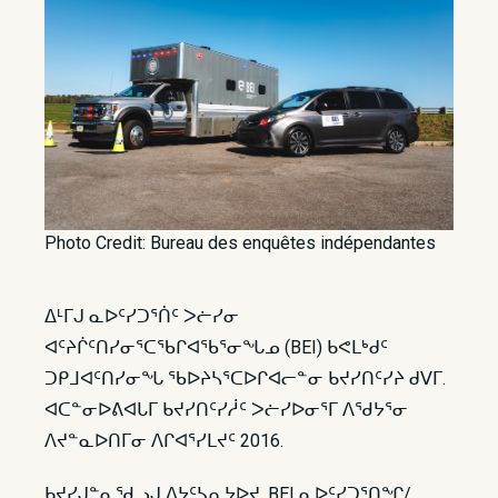
Photo Credit: Bureau des enquêtes indépendantes
ᐃᒻᒥᒍ ᓇᐅᑦᓯᑐᕐᑏᑦ ᐳᓖᓯᓂ
ᐊᑦᔨᒌᑦᑎᓯᓂᕐᑕᖃᒋᐊᖃᕐᓂᖓᓄ (BEI) ᑲᕙᒪᒃᑯᑦ
ᑐᑭᒧᐊᑦᑎᓯᓂᖓ ᖃᐅᔨᓴᕐᑕᐅᒋᐊᓕᓐᓂ ᑲᔪᓯᑎᑦᓯᔨ ᑯᐯᒥ.
ᐊᑕᓐᓂᐅᕕᐊᒐᒥ ᑲᔪᓯᑎᑦᓯᓲᑦ ᐳᓖᓯᐅᓂᕐᒥ ᐱᖁᔭᕐᓂ
ᐱᔪᓐᓇᐅᑎᒥᓂ ᐱᒋᐊᕐᓯᒪᔪᑦ 2016.
ᑲᔪᓯᒍᓐᓇᖁᓗᒍ ᐱᔭᑦᓴᕆᔭᐅᔪ, BEI ᓇᐅᑦᓯᑐᕐᑎᖏ/