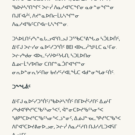
ᖃᐅᔨᓴᕐᑎᖏᑦ ᐳᓖᓰ ᐱᓇᓱᐊᕐᑕᖏᓂ ᓇᓃᓐᓂᖏᓐᓂ
ᑎᒍᒥᐊᓲᑦ, ᐱᔪᓐᓇᐅᑎᓕᒫᒐᓴᖏᓐᓂ
ᐱᓇᓱᐊᖃᑦᑕᒋᐊᓕᒐᓴᖏᓐᓂ.
ᑐᓴᐅᒪᑎᑦᓯᓭᓐᓇᒐᓗᐊᕐᑎᓗᒍ ᑐᕐᖃᑕᕐᕕᖓᓄ ᓴᑑᒪᐅᑏᑦ,
ᐃᒻᒥᒍ ᐳᓖᓯᓂ ᓇᐅᑦᓯᑐᕐᑏᑦ BEI ᐊᐅᓚᓲᖑᒻᒪᑕ ᓇᒻᒥᓂ.
ᐳᓖᓯᒃᑯᓂ ᐊᐅᓚᑦᓯᔨᐅᑦᔭᒐᑎ, ᓴᑐᒪᐅᑎᓂ
ᐃᓄᓕᒫᕐᓯᐅᑎᓂ ᑕᑎᒋᓐᓇᑑᒋᐊᖏᓐᓂ
ᓂᕆᐅᓐᓂᕆᔭᑦᑎᓂ ᑲᔪᓯᑦᓯᐊᒪᖔᑕ ᐊᑯᓐᓂᖓᓃᑦᑏᑦ.
ᑐᖕᖓᕖᑦ
ᐃᒻᒥᒍ ᓇᐅᑦᓯᑐᕐᑏᑦ/ᖃᐅᔨᓴᕐᑏᑦ ᑎᒥᐅᔫᑦᓱᑎᑦ ᐃᓄᒻᒥ
ᓱᒃᑯᐊᕿᔪᕐᑕᖃᑦᓴᓂᕐᐸᑦ, ᐋᓐᓂᑕᐅᔪᖃᑦᓴᓂᕐᐸ
ᖁᑭᕐᑕᐅᔪᕐᑕᖃᑦᓴᓂᕐᐸᓘᓐᓂᑦ, ᐃᓅᒍᓐᓀᓚᕿᔪᕐᑕᖃᕐᐸ
ᐱᒋᐊᕐᑕᐅᔪᕕᓂᐅᓗᓂ, ᐳᓖᓰ ᐱᓇᓱᑦᓱᑎ ᑎᒍᓯᓯᒪᑐᐊᕋᒥ