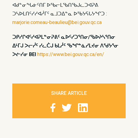
ᐊᑯᓐᓂᖓᓃᑦᑎᒥ ᐅᖃᓕᒪᖃᑎᖃᒍᓚᑐᐊᕈᕕ
ᑐᓴᐅᒪᑎᑦᓯᓯᐊᓲᒥᑦ ᓇᒧᑐᐃᓐᓇ ᐅᖃᔭᕋᒐᔭᖏᑐ :
marjorie.comeau-beaulieu@bei.gouv.qc.ca
ᑐᑭᓯᒋᐊᑦᓯᐊᕈᒪᓐᓂᕈᕕᑦ ᓇᐅᑦᓯᑐᕐᑎᓂ/ᖃᐅᔨᓴᕐᑎᓂ
ᐃᒻᒥᒍ ᐳᓕᓰᑦ ᓯᓚᑖᒍ ᑲᒪᓲᑦ ᖃᖏᓐᓈᓯᒪᔪᓂ ᐱᖁᔭᕐᓂ
ᐳᓖᓯᓂ BEI
https://www.bei.gouv.qc.ca/en/
SHARE ARTICLE