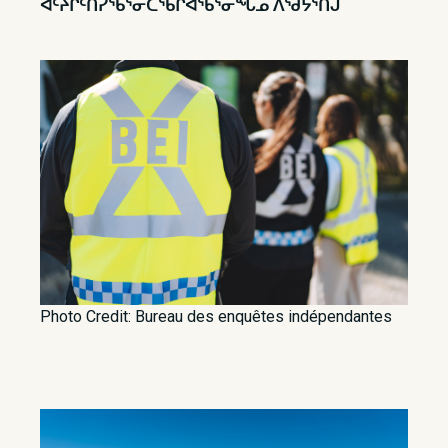
ᐊᑦᔨᒌᑦᑎᓯᖃᕐᓂᑕᖃᒋᐊᖃᕐᓂᖓᓄ ᐱᖁᔭᕐᑎᒍ
Photo Credit: Bureau des enquêtes indépendantes