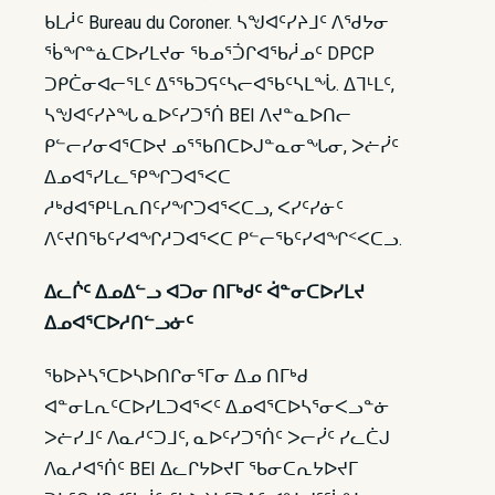
ᑲᒪᓲᑦ Bureau du Coroner. ᓴᖑᐊᑦᓯᔨᒧᑦ ᐱᖁᔭᓂ
ᖄᖏᓐᓈᑕᐅᓯᒪᔪᓂ ᖃᓄᕐᑑᒋᐊᖃᓲᓄᑦ DPCP
ᑐᑭᑖᓂᐊᓕᕐᒪᑦ ᐃᕐᖃᑐᕋᑦᓴᓕᐊᖃᑦᓴᒪᖔ. ᐃᒣᒻᒪᑦ,
ᓴᖑᐊᑦᓯᔨᖓ ᓇᐅᑦᓯᑐᕐᑏ BEI ᐱᔪᓐᓇᐅᑎᓕ
ᑭᓪᓕᓯᓂᐊᕐᑕᐅᔪ ᓄᕐᖃᑎᑕᐅᒍᓐᓇᓂᖓᓂ, ᐳᓖᓰᑦ
ᐃᓄᐊᕐᓯᒪᓚᕿᖏᑐᐊᕐᐸᑕ
ᓱᒃᑯᐊᕿᒻᒪᕆᑎᑦᓯᖏᑐᐊᕐᐸᑕᓗ, ᐸᓯᑦᓯᓃᑦ
ᐱᑦᔪᑎᖃᑦᓯᐊᖏᓱᑐᐊᕐᐸᑕ ᑭᓪᓕᖃᑦᓯᐊᖏᑉᐸᑕᓗ.
ᐃᓚᒌᑦ ᐃᓄᐃᓪᓗ ᐊᑐᓂ ᑎᒥᒃᑯᑦ ᐋᓐᓂᑕᐅᓯᒪᔪ
ᐃᓄᐊᕐᑕᐅᓱᑎᓪᓗᓃᑦ
ᖃᐅᔨᓴᕐᑕᐅᓴᐅᑎᒋᓂᕐᒥᓂ ᐃᓄ ᑎᒥᒃᑯ
ᐊᓐᓂᒪᕆᑦᑕᐅᓯᒪᑐᐊᕐᐸᑦ ᐃᓄᐊᕐᑕᐅᓴᕐᓂᐸᓗᓐᓃ
ᐳᓖᓯᒧᑦ ᐱᓇᓱᑦᑐᒧᑦ, ᓇᐅᑦᓯᑐᕐᑏᑦ ᐳᓕᓰᑦ ᓯᓚᑖᒍ
ᐱᓇᓱᐊᕐᑏᑦ BEI ᐃᓚᒋᔭᐅᔪᒥ ᖃᓂᑕᕆᔭᐅᔪᒥ