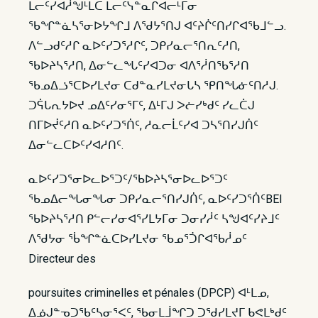
ᒪᓕᑦᓯᐊᓲᖑᒻᒪᑕ ᒪᓕᑦᓭᓐᓇᒋᐊᓕᒻᒥᓂ
ᖃᖏᓐᓈᓴᕐᓂᐅᔭᖏᒧ ᐱᖁᔭᕐᑎᒍ ᐊᑦᔨᒌᑦᑎᓯᒋᐊᖃᒧᓪᓗ.
ᐱᓪᓗᑯᑦᓱᒋ ᓇᐅᑦᓯᑐᕐᓱᒋᑦ, ᑐᑭᓯᓇᓕᕐᑎᕆᑦᓱᑎ,
ᖃᐅᔨᓴᕐᓱᑎ, ᐃᓂᓪᓚᖓᑦᓯᐊᑐᓂ ᐊᐱᕐᓲᑎᖃᕐᓱᑎ
ᖃᓄᐃᓘᕐᑕᐅᓯᒪᔪᓂ ᑕᑯᓐᓇᓯᒪᔪᓂᒐᓴ ᕿᑎᖓᓃᑦᑎᓱᒍ.
ᑐᕌᒐᕆᔭᐅᔪ ᓄᐃᑦᓯᓂᕐᒥᑦ, ᐃᒻᒥᒍ ᐳᓖᓯᒃᑯᑦ ᓯᓚᑖᒍ
ᑎᒥᐅᔫᑦᓱᑎ ᓇᐅᑦᓯᑐᕐᑏᑦ, ᓱᓇᓕᒫᑦᓯᐊ ᑐᓴᕐᑎᓯᒍᑏᑦ
ᐃᓂᓪᓚᑕᐅᑦᓯᐊᓱᑎᑦ.
ᓇᐅᑦᓯᑐᕐᓂᐅᓚᐅᕐᑐᑦ/ᖃᐅᔨᓴᕐᓂᐅᓚᐅᕐᑐᑦ
ᖃᓄᐃᓕᖓᓂᖓᓂ ᑐᑭᓯᓇᓕᕐᑎᓯᒍᑏᑦ, ᓇᐅᑦᓯᑐᕐᑏᑦBEI
ᖃᐅᔨᓴᕐᓱᑎ ᑭᓪᓕᓯᓂᐊᕐᓯᒪᔭᒥᓂ ᑐᓂᓯᓲᑦ ᓴᖑᐊᑦᓯᔨᒧᑦ
ᐱᖁᔭᓂ ᖄᖏᓐᓈᑕᐅᓯᒪᔪᓂ ᖃᓄᕐᑑᒋᐊᖃᓲᓄᑦ
Directeur des
poursuites criminelles et pénales (DPCP) ᐊᒻᒪᓄ,
ᐃᓅᒍᓐᓀᑐᖃᑦᓴᓂᕐᐸᑦ, ᖃᓂᒪᒨᖏᑐ ᑐᖁᓯᒪᔪᒥ ᑲᕙᒪᒃᑯᑦ