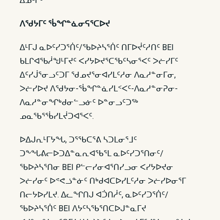
ᐃᓄᒻᒥᑦ
ᐱᖁᔭᒥᑦ ᖄᖏᓐᓈᓂᕋᕐᑕᐅᔪ
ᐃᒻᒥᒍ ᓇᐅᑦᓯᑐᕐᑏᑦ/ᖃᐅᔨᓴᕐᑏᑦ ᑎᒥᐅᔫᑦᓱᑎᑦ BEI
ᑲᒪᒋᐊᖃᓲᖑᒻᒥᔪᑦ ᐸᓯᔭᐅᔪᕐᑕᖃᑦᓴᓂᕐᐸᑦ ᐳᓖᓯᒥᑦ
ᐃᑦᓯᒎᕐᓂᓗᑦᑐᒥ ᖁᓄᔪᕐᓂᐊᓯᒪᑦᓱᓂ ᐱᓇᓱᓐᓂᒥᓂ,
ᐳᓖᓯᐅᔪ ᐱᖁᔭᓂ-ᖄᖏᓐᓈᓯᒪᑉᐸᑦ-ᐱᓇᓱᓐᓂᕈᓂ-
ᐱᓇᓱᓐᓂᖏᒃᑯᓂᓪᓗᓃᑦ ᐅᓐᓂᓗᑦᑐᖅ
ᓄᓇᖃᕐᖄᓯᒪᔫᑐᐊᕐᐸᑦ.
ᐅᐃᒍᕆᒻᒥᔭᖓ, ᑐᕐᖃᑕᕐᕕ ᓴᑐᒪᓂᕐᒧᑦ
ᑐᖕᖓᕕᓕᐅᑐᐃᓐᓇᕆᐊᖃᕐᒪ ᓇᐅᑦᓯᑐᕐᑎᓂᑦ/
ᖃᐅᔨᓴᕐᑎᓂ BEI ᑭᓪᓕᓯᓂᐊᕐᑎᓯᓗᓂ ᐸᓯᔭᐅᔪᓂ
ᐳᓖᓯᓂᑦ ᐅᕝᕙᓘᓐᓃᑦ ᑎᒃᑯᐊᑕᐅᓯᒪᑦᓱᓂ ᐳᓖᓯᐅᓂᕐᒥ
ᑎᓕᔭᐅᓯᒪᔪ. ᐃᓚᖏᑎᒍ ᐊᑑᑎᓲᑦ, ᓇᐅᑦᓯᑐᕐᑏᑦ/
ᖃᐅᔨᓴᕐᑏᑦ BEI ᐱᔭᑦᓴᖃᕐᑎᑕᐅᒍᓐᓇᒥᔪ