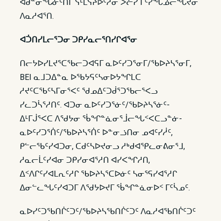
ᐊᑯᓐᓂᖓᓃᑦᑎᒥ ᓭᒻᒪᓭᔨᐅᑦᓱᓂ ᐳᓖᓯ ᒥᑦᓯᖓᓅᓕᖓᔪᓂ
ᐱᓇᓱᐊᕐᑎ.
ᐊᑑᑎᓯᒪᓕᕐᑐᓂ ᑐᑭᓯᓇᓕᕐᑎᓯᒋᐊᕐᓂ
ᑎᓕᔭᐅᓯᒪᔪᕐᑕᖃᓕᑐᐊᕋᒥ ᓇᐅᑦᓯᑐᕐᓂᒥ/ᖃᐅᔨᓴᕐᓂᒥ,
BEI ᓇᒧᑐᐃᓐᓇ ᐅᖃᔭᕋᑦᓴᓂᐅᔭᖏᒪᑕ
ᓱᔪᑦᑕᖃᑦᓴᒥᓂᕐᐸᑦ ᖁᓄᐃᑦᑐᑰᕐᑐᖃᓕᕐᐸᓗ
ᓯᓚᑐᓵᕐᓱᑎᑦ. ᐊᑐᓂ ᓇᐅᑦᓯᑐᕐᓃᑦ/ᖃᐅᔨᓴᕐᓃᑦ-
ᐃᒻᒥᒎᕐᐸᑕ ᐱᖁᔭᓂ ᖄᖏᓐᓈᓂᕐᒨᓕᖓᑉᐸᑕᓗᓐᓃ-
ᓇᐅᑦᓯᑐᕐᑏᑦ/ᖃᐅᔨᓴᕐᑏᑦ ᐅᓐᓂᓘᑎᓂ ᓄᐊᑦᓯᓲᑦ,
ᑭᓪᓕᖃᑦᓯᐊᑐᓂ, ᑕᑯᑦᓴᐅᔪᓂᓗ ᓱᒃᑯᐊᕿᓚᓂᕕᓂᕐᒧ,
ᓱᓇᓕᒫᑦᓯᐊᓂ ᑐᑭᓯᓂᐊᕐᓱᑎ ᐊᓯᐸᖏᓱᑎ,
ᐃᑉᐱᒋᑦᓯᐊᒪᕆᑦᓱᒋ ᖃᐅᔨᓴᕐᑕᐅᓃᑦ ᓴᓂᕐᕋᓯᐊᕐᓱᒋ
ᐃᓂᓪᓚᖓᑦᓯᐊᑐᒥ ᐱᖁᔭᐅᔪᒥ ᖄᖏᓐᓈᓂᐅᑉ ᒥᑦᓵᓄᑦ.
ᓇᐅᓯᑦᑐᖃᑎᒌᑦᑐᑦ/ᖃᐅᔨᓴᖃᑎᒌᑦᑐᑦ ᐱᓇᓱᐊᖃᑎᒌᑦᑐᑦ