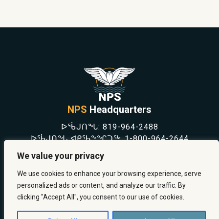
NPS
Headquarters
ᐅᖄᒍᑎᖓ:
819-964-2488
ᐅᖄᒍᑎᖓ ᐊᑭᖃᖕᖏᑐᖅ:
1-800-964-2644
NEWS
We value your privacy
SAFETY & PREVENTION
CAREERS
We use cookies to enhance your browsing experience, serve
ABOUT US
personalized ads or content, and analyze our traffic. By
CONTACT US
clicking "Accept All", you consent to our use of cookies.