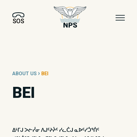
SOS
›
ABOUT US
BEI
BEI
ᐃᒻᒥᒍ ᐳᓖᓰᓂ ᐱᒍᑦᔨᔩᑦ ᓯᓚᑖᒍ ᓇᐅᑦᓯᑑᕐᑏᑦ