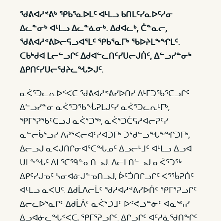
ᖁᕕᐊᓱᕝᕕᒃ ᕿᑲᕐᓇᐅᒪᑦ ᐊᒻᒪᓗ ᑲᑎᒪᑦᓯᓇᐅᑦᓱᓂ
ᐃᓚᓐᓂᒃ ᐊᒻᒪᓗ ᐃᓚᓐᓈᓂᒃ. ᐃᑯᐊᓚᒃ, ᑖᓐᓇᓕ,
ᖁᕕᐊᓱᕝᕕᐅᓕᕋᓗᐊᕐᒪᑦ ᕿᑲᕐᓇᒥᒃ ᖃᐅᔨᒪᖕᖏᒪᑦ.
ᑕᑲᒃᑯᐊ ᒪᓕᓪᓗᒋᑦ ᐃᑯᐊᓪᓚᑎᑦᓯᑌᓕᒍᑏᑦ, ᐃᓪᓗᓯᓐᓂᒃ
ᐃᑭᑎᑦᓯᑌᓕᖁᔨᓚᖓᕗᒍᑦ.
​ᓇᐹᕐᑐᓚᕆᐅᑉᐸᑕ ᖁᕕᐊᓱᕝᕕᓯᐅᑎᓯ ᐃᒻᒥᑐᖃᕐᑕᓗᒋᑦ
ᐃᓪᓗᓯᓐᓂ ᓇᐹᕐᑐᖃᖔᕈᒪᒍᑦᓯ ᓇᐹᕐᑐᓚᕆᒻᒥᒃ,
ᕿᒥᕐᕈᖃᑦᑕᓗᒍ ᓇᐹᕐᑐᖅ, ᓇᐹᕐᑐᑖᕋᓱᐊᓕᕈᑦᓯ
ᓇᓪᓕᑳᕐᓗᓯ ᐱᕈᕐᐸᓕᐊᑦᓯᐊᑐᒥᒃ ᑐᖁᓪᓗᖓᖕᖏᑐᒥᒃ,
ᐃᓕᓗᒍ ᓇᐸᒍᑎᒋᓂᐊᕐᑕᖓᓄᑦ ᐃᓗᓕᒻᒧᑦ ᐊᒻᒪᓗ ᐃᓗᐊ
ᑌᒪᖕᖓᑦ ᐃᒪᕐᑕᙯᓐᓇᑎᓗᒍ. ᐃᓕᒪᑎᓪᓗᒍ ᓇᐹᕐᑐᖅ
ᐃᑭᑦᓯᒍᓀᑦ ᓴᓂᐊᓃᒍᓐᓀᑎᓗᒍ, ᐆᑦᑑᑎᒋᓗᒋᑦ ᐸᕐᖄᕈᑏᑦ
ᐊᒻᒪᓗ ᓇᐸᑌᑦ. ᐃᑯᒫᐱᓕᒫᑦ ᖁᓱᐊᓱᕝᕕᓯᐅᑏᑦ ᕿᒥᕐᕈᓗᒋᑦ
ᐃᓕᓚᐅᕐᓇᒋᑦ ᐃᑯᒫᐲᑦ ᓇᐹᕐᑐᒧᑦ ᐅᕝᕙᓘᓐᓃᑦ ᐊᓇᕐᕋᓯ
ᐃᓗᐊᓃᓚᖓᑉᐸᑕ, ᕿᒥᕐᕈᓗᒋᑦ. ᐃᒋᓗᒋᑦ ᐊᑦᓱᓈᖁᑎᖏᑦ