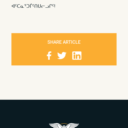
ᐊᑦᑕᓇᕐᑐᒦᑦᑎᑌᓕᓗᒋᑦ!
SHARE ARTICLE