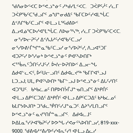
ᖁᐱᓂᐅᑉᐸᑕ ᐅᕝᕙᓘᓐᓃᑦ ᓱᒃᑯᓯᒪᑉᐸᑕ. ᑐᐹᑭᑦᓲᑦ ᓯᓚᒥ
ᑐᐹᑭᖃᑦᑕᖁᓗᒋᑦ ᓄᖑᓐᓂᑯᐃᑦ ᖃᒥᑕᐅᑦᓯᐊᒪᖔᑕ
ᐃᑉᐱᒋᖃᑦᑕᓗᒋᑦ ᐊᒻᒪᓗ ᒪᕐᕋᑯᕕᐅᑉ
ᐃᓗᐊᓅᕐᑕᐅᓯᐊᕐᒪᖔᑕ. ᐱᐅᓂᕐᓴᖅ, ᓯᓚᒥ ᑐᐹᑭᖃᑦᑕᐸᑕ.
ᓂᕐᓯᐅᓕᕈᑦᓯ ᐃᑉᐱᒍᓱᑦᓯᐊᖃᑦᑕᓗᓯ
ᓂᕐᓯᐅᕕᒻᒦᖏᓐᓇᖃᑦᑕᓗᓯ ᓂᕐᓯᐅᕈᑦᓯ, ᐱᓗᐊᕐᑐᒥ
ᐊᑐᕈᑦᓯ ᐅᕐᓱᓂᒃ ᐅᕝᕙᓘᓐᓃᑦ ᑭᐊᑦᓴᐅᑎᒥᒃ
ᐸᕐᖄᕆᑦᑑᑎᑦᓯᒍᑦᓯ. ᐆᔪᓕᐅᕈᑎᐅᑉ ᐃᓗᓕᖓ
ᐃᑯᐊᓪᓚᐸᑦ, ᐆᑦᑌᓕᓗᑎᑦ ᐃᑯᐊᓚᔪᖅ ᖃᒥᒋᐊᕐᓗᒍ
ᒪᑐᓗᒍ; ᑌᒪ, ᑭᐊᑦᓴᐅᑎᒃ ᖃᒥᓪᓗᒍ ᐅᕝᕙᓘᓐᓃᑦ ᐃᒐᑦᓱᑎᑦ
ᐊᑐᕐᑌᑦ. ᑲᒃᑲᓛᓄᑦ ᑎᑭᐅᑎᔮᒦᒍᓐᓀᑎᓗᒋᑦ ᐃᒃᑭᑏᑦ
ᐊᒻᒪᓗ ᐃᑭᑦᑕᑐᐃᑦ ᐃᒃᑭᑏᑦ ᐊᒻᒪᓗ ᐃᑭᑦᑕᑐᐃᑦ ᑲᒃᑲᓛᓄᑦ
ᑲᒪᒋᔭᐅᒍᑎᒃ ᑐᖁᓚᖀᑎᑦᓯᒍᓐᓇᑐᑦ. ᐃᔨᕐᓯᒪᑎᓗᒋᑦ
ᐅᕝᕙᓘᓐᓃᑦ ᓇᔪᕐᑎᒌᓐᓇᓗᒋᑦ. ᐃᑯᐊᓚᒧᑦ
ᐅᐃᒪᓇᕐᓯᔨᐊᖃᕈᑦᓯ ᐅᕗᖓ ᓯᕙᓂᑦᓴᐅᑎᒋᓗᓯ, 819-xxx-
9000. ᖁᕕᐊᓱᕝᕕᓯᐅᑦᓯᐊᕆᑦᓯ! ᐊᒻᒪᓗ ᐃᓚᓯ