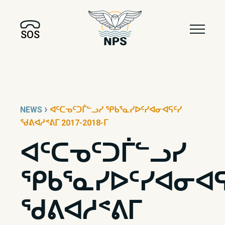
SOS
›
NEWS
ᐊᑦᑕᓀᑦᑐᒦᓪᓗᓯ ᕿᑲᕐᓇᓯᐅᑦᓯᐊᓂᐊᕋᑦᓯ
ᖁᕕᐊᓱᕝᕕᒥ 2017-2018-ᒥ
ᐊᑦᑕᓀᑦᑐᒦᓪᓗᓯ
ᕿᑲᕐᓇᓯᐅᑦᓯᐊᓂᐊᕋ
ᖁᕕᐊᓱᕝᕕᒥ