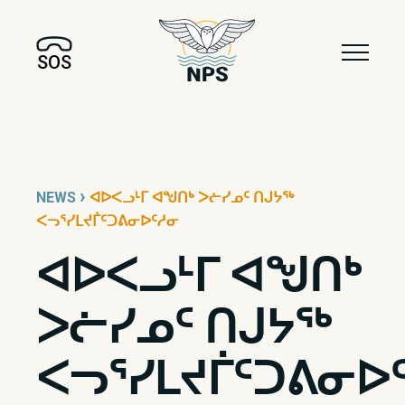
SOS
›
NEWS
ᐊᐅᐸᓗᒻᒥ ᐊᖑᑎᒃ ᐳᓖᓯᓄᑦ ᑎᒍᔭᖅ
ᐸᓓᕐᓯᒪᔪᒦᑦᑐᕕᓂᐅᑦᓱᓂ
ᐊᐅᐸᓗᒻᒥ ᐊᖑᑎᒃ
ᐳᓖᓯᓄᑦ ᑎᒍᔭᖅ
ᐸᓓᕐᓯᒪᔪᒦᑦᑐᕕᓂᐅ