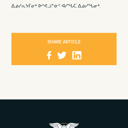
ᐃᓅᓯᕆᔭᒥᓂᒃ ᐅᕝᕙᓘᓐᓃᑦ ᐊᓯᖓᑕ ᐃᓅᓯᖓᓂᒃ.
SHARE ARTICLE