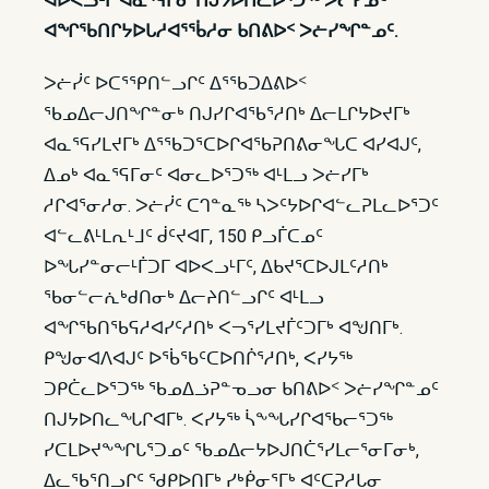
ᐊᐅᐸᓗᒻᒥ ᐊᓇᕐᕋᒥᓂ ᑎᒍᔭᐅᑎᓚᐅᕐᑐᖅ ᐳᓖᓯᓄᑦ
ᐊᖏᖃᑎᒋᔭᐅᒐᓱᐊᕐᖄᓱᓂ ᑲᑎᕕᐅᑉ ᐳᓖᓯᖏᓐᓄᑦ.
ᐳᓖᓰᑦ ᐅᑕᕐᕿᑎᓪᓗᒋᑦ ᐃᕐᖃᑐᐃᕕᐅᑉ
ᖃᓄᐃᓕᒍᑎᖏᓐᓂᒃ ᑎᒍᓯᒋᐊᖃᕐᓱᑎᒃ ᐃᓕᒪᒋᔭᐅᔪᒥᒃ
ᐊᓇᕐᕋᓯᒪᔪᒥᒃ ᐃᕐᖃᑐᕐᑕᐅᒋᐊᖃᕈᑎᕕᓂᖓᑕ ᐊᓯᐊᒍᑦ,
ᐃᓄᒃ ᐊᓇᕐᕋᒥᓂᑦ ᐊᓂᓚᐅᕐᑐᖅ ᐊᒻᒪᓗ ᐳᓖᓯᒥᒃ
ᓱᒋᐊᕐᓂᓱᓂ. ᐳᓖᓰᑦ ᑕᒉᓐᓇᖅ ᓴᐳᑦᔭᐅᒋᐊᓪᓚᕈᒪᓚᐅᕐᑐᑦ
ᐊᓪᓚᕕᒻᒪᕆᒻᒧᑦ ᑰᑦᔪᐊᒥ, 150 ᑭᓗᒦᑕᓄᑦ
ᐅᖓᓯᓐᓂᓕᒻᒦᑐᒥ ᐊᐅᐸᓗᒻᒥᑦ, ᐃᑲᔪᕐᑕᐅᒍᒪᑦᓱᑎᒃ
ᖃᓂᓪᓕᕇᒃᑯᑎᓂᒃ ᐃᓕᔨᑎᓪᓗᒋᑦ ᐊᒻᒪᓗ
ᐊᖏᖃᑎᖃᕋᓱᐊᓯᑦᓱᑎᒃ ᐸᓓᕐᓯᒪᔪᒦᑦᑐᒥᒃ ᐊᖑᑎᒥᒃ.
ᑭᖑᓂᐊᐱᐊᒍᑦ ᐅᖄᖃᑦᑕᐅᑎᒌᕐᓱᑎᒃ, ᐸᓯᔭᖅ
ᑐᑭᑖᓚᐅᕐᑐᖅ ᖃᓄᐃᓘᕈᓐᓀᓗᓂ ᑲᑎᕕᐅᑉ ᐳᓖᓯᖏᓐᓄᑦ
ᑎᒍᔭᐅᑎᓚᖓᒋᐊᒥᒃ. ᐸᓯᔭᖅ ᓵᖕᖓᓯᒋᐊᖃᓕᕐᑐᖅ
ᓯᑕᒪᐅᔪᖕᖏᒐᕐᑐᓄᑦ ᖃᓄᐃᓕᔭᐅᒍᑎᑖᕐᓯᒪᓕᕐᓂᒥᓂᒃ,
ᐃᓚᖃᕐᑎᓗᒋᑦ ᖁᑭᐅᑎᒥᒃ ᓯᒃᑮᓂᕐᒥᒃ ᐊᑦᑕᕈᓱᒐᓂ