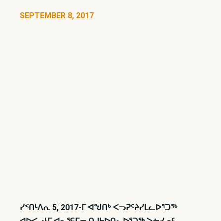
SEPTEMBER 8, 2017
ᓯᑉᑎᒻᐱᕆ 5, 2017-ᒥ ᐊᖑᑎᒃ ᐸᓓᕈᑦᔨᓯᒪᓚᐅᕐᑐᖅ