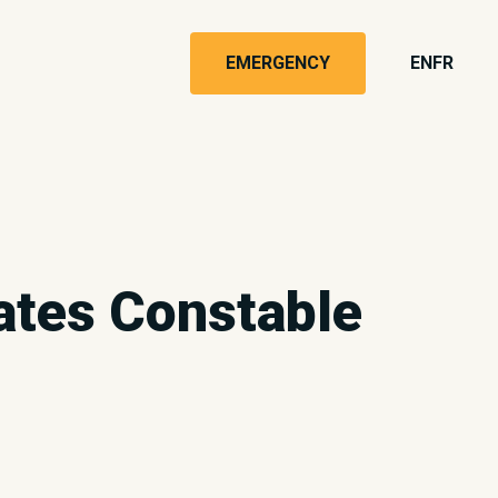
EMERGENCY
EN
FR
tes Constable