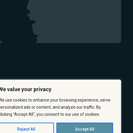
We value your privacy
We use cookies to enhance your browsing experience, serve
personalized ads or content, and analyze our traffic. By
clicking "Accept All", you consent to our use of cookies.
 & PREVENTION
CAREERS
ABOUT US
CONTACT US
Reject All
Accept All