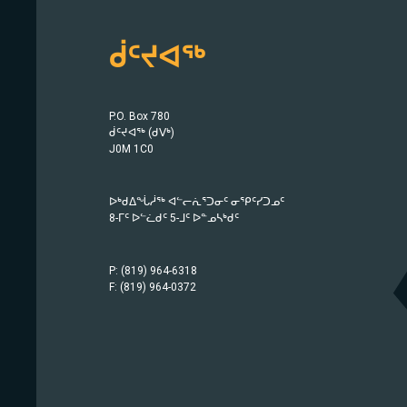
ᑰᑦᔪᐊᖅ
P.O. Box 780
ᑰᑦᔪᐊᖅ (ᑯᐯᒃ)
J0M 1C0
ᐅᒃᑯᐃᖔᓲᖅ ᐊᓪᓕᕇᕐᑐᓂᑦ ᓂᕿᑦᓯᑐᓄᑦ
8-ᒥᑦ ᐅᓪᓛᑯᑦ 5-ᒧᑦ ᐅᓐᓄᓴᒃᑯᑦ
P: (819) 964-6318
F: (819) 964-0372