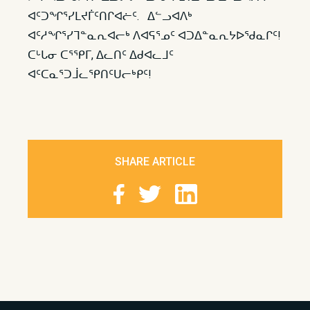
ᐊᑦᑐᖏᕐᓯᒪᔪᒦᑦᑎᒋᐊᓖᑦ. ᐃᓪᓗᐊᐱᒃ
ᐊᑦᓱᖏᕐᓯᒣᓐᓇᕆᐊᓕᒃ ᐱᐊᕋᕐᓄᑦ ᐊᑐᐃᓐᓇᕆᔭᐅᖁᓇᒋᑦ!
ᑕᒡᒐᓂ ᑕᕐᕿᒥ, ᐃᓚᑎᑦ ᐃᑯᐊᓚᒧᑦ
ᐊᑦᑕᓇᕐᑐᒨᓚᕿᑎᑦᑌᓕᒃᑭᑦ!
SHARE ARTICLE