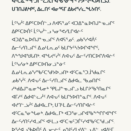
ᐊᑦᑕᓇᖕᖏᑐᒦᓪᓚᕆᒋᐊᖃᕐᓂᖏᑦ ᓯᕗᓪᓕᐸᐅᑎᓗᒍ.
ᑌᒣᑎᒍᕕᒃᑭᑦ, ᐃᓚᑎᑦ ᐊᓂᕐᕋᒥ ᐃᑲᔪᕐᓯᓚᖓᔭᑎᑦ.
ᒫᑦᓴᓰᑦ ᐃᑭᑦᑕᐅᑏᓪᓗ ᐱᐊᕋᕐᓄᑦ ᐊᑐᐃᓐᓇᐅᑎᒍᓐᓀᓗᒋᑦ
ᐃᑭᑦᑕᐅᑏᑦ ᒫᑦᓴᓰᓪᓗ ᓴᓂᕐᕙᓯᒪᒋᐊᓖᑦ
ᐊᑐᐃᓐᓇᐅᑎᒍᓐᓀᓗᒋᑦ ᐱᐊᕋᕐᓄᑦ. ᓄᑲᕐᓯᐊᐲᑦ
ᐃᓕᑦᓯᑎᓗᒋᑦ ᐃᓄᒻᒪᕆᓄᑦ ᑲᒪᒋᔭᑦᓴᔭᐅᒋᐊᖏᑦ,
ᐱᖕᖑᐊᖑᒐᑎᒃ. ᐊᖓᔪᑦᓰᑦ ᐱᐊᕃᑦ ᐃᓕᑦᓯᑎᑕᐅᒋᐱᐊᓖᑦ
ᒫᑦᓴᓯᓂᒃ ᐃᑭᑦᑕᐅᑎᓂᓘᓐᓃᑦ
ᐃᓄᒻᒪᕆᓅᕐᓯᖃᑦᑕᖁᔭᐅᓗᑎᒃ ᐊᑦᑕᓇᕐᑐᒨᖁᓇᒋᑦ
ᓄᑲᕐᓰᑦ. ᐱᐊᕃᑦ ᐃᓕᑦᓯᑎᓗᒋᑦ ᐃᑯᐊᓚ ᖃᓄᑎᒋᑦ
ᓱᒃᑯᐃᒍᓐᓇᓂᖓᓂᒃ ᕿᒪᒍᓐᓀᓗᒋᓗ ᑲᒪᒋᔨᖃᕐᑎᓇᒋᑦ
ᐊᒥᓱᑦ ᐃᑯᐊᓪᓚᓲᑦ ᐱᐊᕃᑦ ᑲᒪᒋᔭᐅᑎᓐᓇᒋᑦ. ᐱᐊᕃᑦ
ᐊᔪᒉᓪᓘᓲᑦ ᐃᑯᐊᓚᒥᒃ, ᑌᒣᒻᒪ ᐃᓕᑦᓯᑎᒋᐊᓖᑦ
ᐊᑦᑕᓇᕐᓂᖓᓂᒃ. ᐃᑯᐊᓚᒥᒃ ᐊᑐᕐᓂᓗᒋᐊᖃᖕᖏᒋᐊᖏᑦ
ᐃᓕᑦᓯᑎᑦᓯᐊᓗᒋᑦ ᐊᒻᒪᓗ ᐊᑦᑕᓀᑦᑐᒦᑦᓯᐊᖃᑦᑕᖁᓗᒋᑦ.
ᐅᕐᓱᐊᓗᖃᐅᑏᑦ ᐃᓗᓕᓖᑦ ᓄᖑᑦᓯᒪᔪᐃᓪᓗ ᐃᓪᓗᐊᐱᒻᒥ