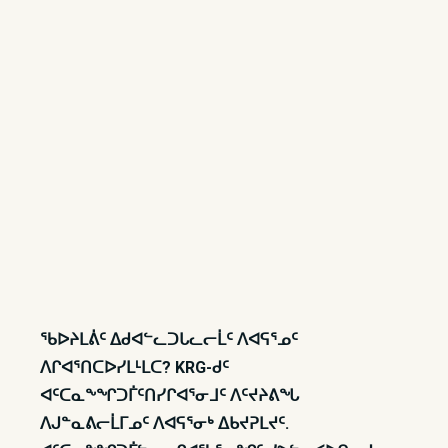
ᖃᐅᔨᒪᕖᑦ ᐃᑯᐊᓪᓚᑐᒐᓚᓕᒫᑦ ᐱᐊᕋᕐᓄᑦ
ᐱᒋᐊᕐᑎᑕᐅᓯᒪᒻᒪᑕ? KRG-ᑯᑦ
ᐊᑦᑕᓇᖕᖏᑐᒦᑦᑎᓯᒋᐊᕐᓂᒧᑦ ᐱᑦᔪᔨᕕᖓ
ᐱᒍᓐᓇᕕᓕᒫᒥᓄᑦ ᐱᐊᕋᕐᓂᒃ ᐃᑲᔪᕈᒪᔪᑦ.