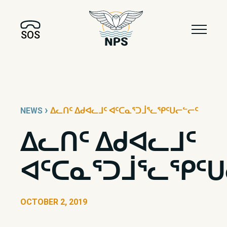
SOS
›
NEWS
ᐃᓚᑎᑦ ᐃᑯᐊᓚᒧᑦ ᐊᑦᑕᓇᕐᑐᒨᕐᓚᕿᑦᑌᓕᓪᓕᑦ
ᐃᓚᑎᑦ ᐃᑯᐊᓚᒧᑦ
ᐊᑦᑕᓇᕐᑐᒨᕐᓚᕿᑦᑌ
OCTOBER 2, 2019