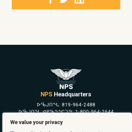
NPS
Headquarters
ᐅᖄᒍᑎᖓ:
819-964-2488
ᐅᖄᒍᑎᖓ ᐊᑭᖃᖕᖏᑐᖅ:
1-800-964-2644
NEWS
We value your privacy
SAFETY & PREVENTION