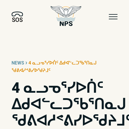
SOS
›
NEWS
4 ᓇᓗᓀᕐᓯᐅᑏᑦ ᐃᑯᐊᓪᓚᑐᖃᕐᑎᓇᒍ
ᖁᕕᐊᓱᕝᕕᓯᐅᖁᔨᒧᑦ
4 ᓇᓗᓀᕐᓯᐅᑏᑦ
ᐃᑯᐊᓪᓚᑐᖃᕐᑎᓇᒍ
ᖁᕕᐊᓱᕝᕕᓯᐅᖁᔨᒧ