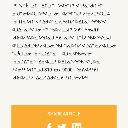
ᕿᒥᕐᕈᖄᕐᓗᒋᑦ. ᐃᒋᓗᒋᑦ ᐅᐊᔭᖏᑦ ᐊᑦᓱᓈᖁᑎᖏᑦ
ᓄᖑᓐᓂᐅᐸᑕ ᐅᕝᕙᓘᓐᓃᑦ ᐊᓯᖏᑎᒍᑦ ᓱᒃᑯᓯᒪᑉᐸᑕ. 4-
ᖃᒥᑎᕆᐅᑎᑦᓴᓯ ᐃᑯᐊᓪᓚᕇᒃᑯᑎᓯ ᐅᐃᒪᓇᕐᓯᔪᖃᕐᐸᑦ
ᐊᑐᐃᓐᓇᓯᐊᒍᓂᖏᑦ ᖃᐅᔨᒪᓗᒋᑦ ᐳᔪᕐᒥᒃ ᓀᒍᑎᒃ
ᖁᕕᐊᓱᕝᕕᐅᓚᐅᕐᑎᓇᒍ ᐱᔪᓐᓇᓯᐊᕐᒪᖔᑦ ᖃᐅᔨᓴᕐᓗᒍ
ᐊᒻᒪᓗ ᐃᑯᒪᖃᑦᓯᐊᓗᓂ. ᖃᒥᑎᕆᐅᑎᓯ ᐊᑐᐃᓐᓇᓯᐊᒍᓗᓂ
ᑎᒍᔮᒍᓗᓂ ᖃᖓᑐᐃᓐᓇᖅ ᐊᑐᕆᐊᖃᓕᕈᓂ.
ᖃᓄᑐᐃᓐᓇᖅ ᐃᑯᐊᓚᒧᑦ ᐅᐃᒪᓇᕐᓯᔪᖃᕐᐸᑦ, ᐅᓇ
ᓯᕙᓂᑦᓴᐅᑎᒋᓗᒍ 819-xxx-9000. ᖁᕕᐊᓱᕝᕕᒥ
ᖁᕕᐊᓱᒍᑦᓯ! ᐃᓚᓯ ᐃᑯᐊᓚᔪᒦᑦᑎᑌᓕᓯᐅᒃ!
SHARE ARTICLE