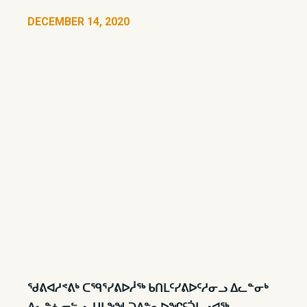
DECEMBER 14, 2020
ᖁᕕᐊᓱᕝᕕᒃ ᑕᙯᕐᓯᕕᐅᓲᖅ ᑲᑎᒪᑦᓯᕕᐅᑦᓱᓂᓗ ᐃᓚᓐᓂᒃ