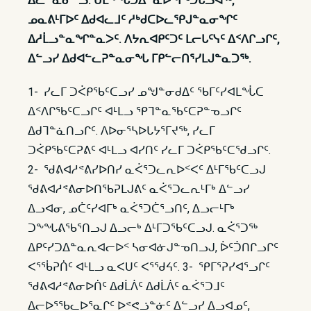
ᐃᓚᓐᓈᓂᓪᓗ. ᑌᒪᖕᖓᑐᐃᓐᓇᐅᖏᑦᑑᒐᓗᐊᖅ,
ᓄᓇᕕᒻᒥᐅᑦ ᐃᑯᐊᓚᒧᑦ ᓱᒃᑯᑕᐅᓚᕿᒍᓐᓇᓂᖏᑦ
ᐃᓱᒫᓗᓐᓇᖏᓐᓇᐳᑦ. ᐱᔭᕆᐊᑭᑦᑐᑦ ᒪᓕᒐᑦᓭᑦ ᐃᑉᐱᒋᓗᒋᑦ,
ᐃᓪᓗᓯ ᐃᑯᐊᓪᓚᕈᓐᓇᓂᖓ ᒥᑭᓪᓕᑎᕐᓯᒪᒍᓐᓇᑐᖅ.
1- ᓯᓚᒥ ᑐᐹᑭᖃᑦᑕᓗᓯ ᓄᖑᓐᓂᑯᐃᑦ ᖃᒥᑦᓯᐊᒪᖔᑕ
ᐃᑉᐱᒋᖃᑦᑕᓗᒋᑦ ᐊᒻᒪᓗ ᕿᒣᓐᓇᖃᑦᑕᕈᓐᓀᓗᒋᑦ
ᐃᑯᒣᓐᓈᑎᓗᒋᑦ. ᐱᐅᓂᕐᓴᐅᒐᔭᕐᒥᔪᖅ, ᓯᓚᒥ
ᑐᐹᑭᖃᑦᑕᕈᕕᑦ ᐊᒻᒪᓗ ᐊᓯᑎᑦ ᓯᓚᒥ ᑐᐹᑭᖃᑦᑕᖁᓗᒋᑦ.
2- ᖁᕕᐊᓱᕝᕕᓯᐅᑎᓯ ᓇᐹᕐᑐᓚᕆᐅᑉᐸᑦ ᐃᒻᒥᖃᑦᑕᓗᒍ
ᖁᕕᐊᓱᕝᕕᓂᐅᑎᖃᕈᒪᒍᕕᑦ ᓇᐹᕐᑐᓚᕆᒻᒥᒃ ᐃᓪᓗᓯ
ᐃᓗᐊᓂ, ᓄᑖᑦᓯᐊᒥᒃ ᓇᐹᕐᑐᑖᕐᓗᑎᑦ, ᐃᓗᓕᒻᒥᒃ
ᑐᖕᖓᕕᖃᕐᑎᓗᒍ ᐃᓗᓕᒃ ᐃᒻᒥᑐᖃᑦᑕᓗᒍ. ᓇᐹᕐᑐᖅ
ᐃᑭᑦᓯᑐᐃᓐᓇᕆᐊᓕᐅᑉ ᓴᓂᐊᓃᒍᓐᓀᑎᓗᒍ, ᐆᑦᑑᑎᒋᓗᒋᑦ
ᐸᕐᖄᕈᑏᑦ ᐊᒻᒪᓗ ᓇᐸᑌᑦ ᐸᕐᖁᔦᑦ. 3- ᕿᒥᕐᕈᓯᐊᕐᓗᒋᑦ
ᖁᕕᐊᓱᕝᕕᓂᐅᑏᑦ ᐃᑯᒫᐲᑦ ᐃᑯᒫᐲᑦ ᓇᐹᕐᑐᒧᑦ
ᐃᓕᐅᕐᖃᓚᐅᕐᓇᒋᑦ ᐅᕝᕙᓘᓐᓃᑦ ᐃᓪᓗᓯ ᐃᓗᐊᓄᑦ,