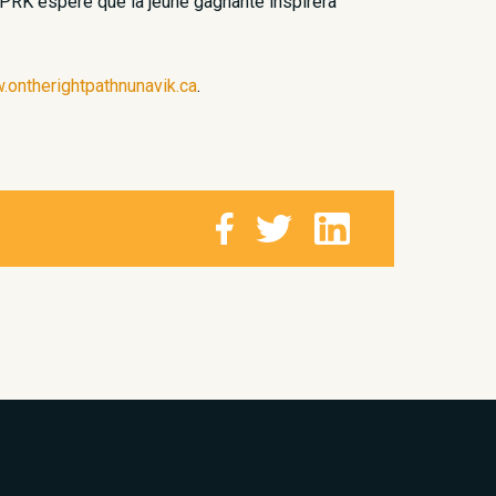
 CPRK espère que la jeune gagnante inspirera
ontherightpathnunavik.ca
.