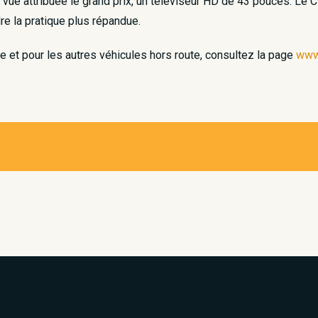
 vue attribuée le grand prix, un téléviseur HD de 43 pouces. Le
re la pratique plus répandue.
e et pour les autres véhicules hors route, consultez la page
www.