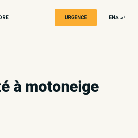
DRE
URGENCE
EN
wk4
té à motoneige