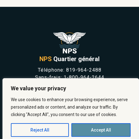
NPS
Quartier général
Téléphone:
819-964-2488
Sans-frais:
1-800-964-2644
NOUVELLES
We value your privacy
SÉCURITÉ ET PRÉVENTION
CARRIÈRES
We use cookies to enhance your browsing experience, serve
À PROPOS
personalized ads or content, and analyze our traffic. By
NOUS JOINDRE
clicking "Accept All", you consent to our use of cookies.
Reject All
Accept All