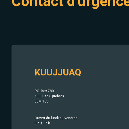
Contact d'urgenc
KUUJJUAQ
P.O. Box 780
Kuujjuaq (Quebec)
J0M 1C0
Ouvert du lundi au vendredi
8 h à 17 h