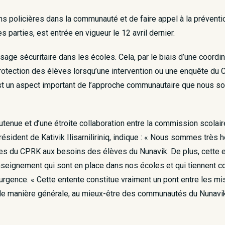
ons policières dans la communauté et de faire appel à la prévent
s parties, est entrée en vigueur le 12 avril dernier.
ssage sécuritaire dans les écoles. Cela, par le biais d’une coord
otection des élèves lorsqu’une intervention ou une enquête du CP
est un aspect important de l’approche communautaire que nous s
utenue et d’une étroite collaboration entre la commission scolai
président de Kativik Ilisarniliriniq, indique : « Nous sommes très
ces du CPRK aux besoins des élèves du Nunavik. De plus, cette 
enseignement qui sont en place dans nos écoles et qui tiennent
d’urgence. « Cette entente constitue vraiment un pont entre les
 de manière générale, au mieux-être des communautés du Nunavik