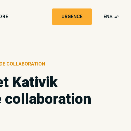
DRE
URGENCE
EN
wk4
E DE COLLABORATION
et Kativik
e collaboration