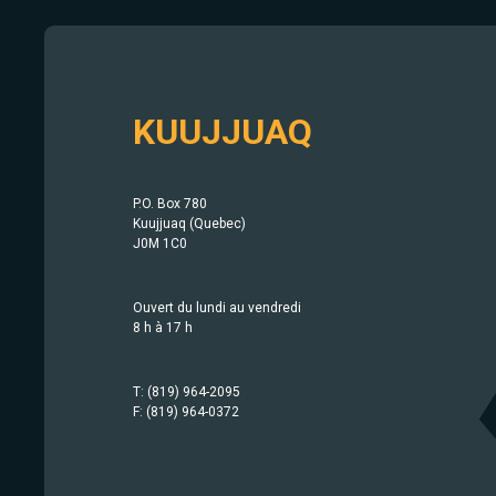
KUUJJUAQ
P.O. Box 780
Kuujjuaq (Quebec)
J0M 1C0
Ouvert du lundi au vendredi
8 h à 17 h
T: (819) 964-2095
F: (819) 964-0372