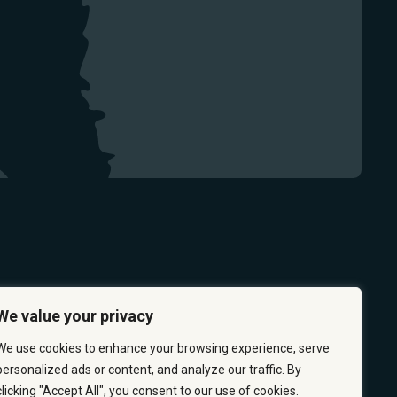
We value your privacy
We use cookies to enhance your browsing experience, serve
personalized ads or content, and analyze our traffic. By
clicking "Accept All", you consent to our use of cookies.
PRÉVENTION
CARRIÈRES
À PROPOS
NOUS JOINDRE