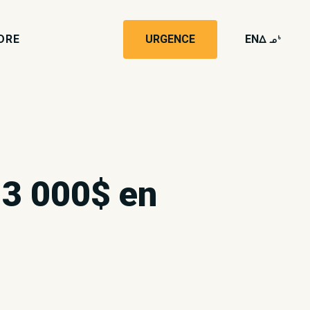
DRE
URGENCE
EN
wk4
 13 000$ en