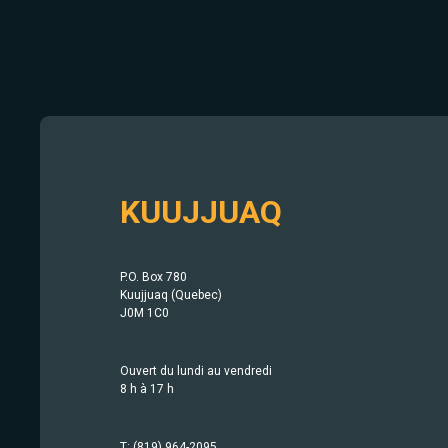
KUUJJUAQ
P.O. Box 780
Kuujjuaq (Quebec)
J0M 1C0
Ouvert du lundi au vendredi
8 h à 17 h
T: (819) 964-2095