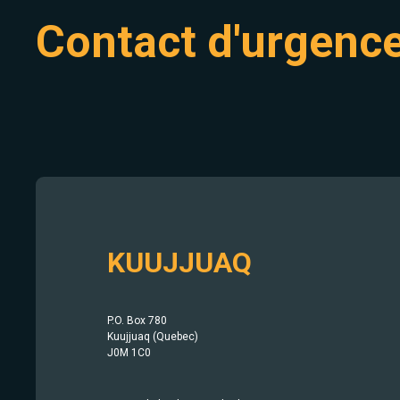
Contact d'urgenc
KUUJJUAQ
P.O. Box 780
Kuujjuaq (Quebec)
J0M 1C0