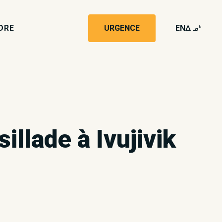
DRE
URGENCE
EN
wk4
illade à Ivujivik