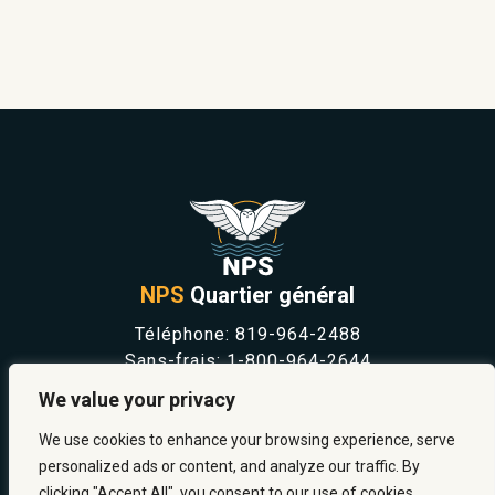
NPS
Quartier général
Téléphone:
819-964-2488
Sans-frais:
1-800-964-2644
NOUVELLES
We value your privacy
SÉCURITÉ ET PRÉVENTION
CARRIÈRES
We use cookies to enhance your browsing experience, serve
À PROPOS
personalized ads or content, and analyze our traffic. By
NOUS JOINDRE
clicking "Accept All", you consent to our use of cookies.