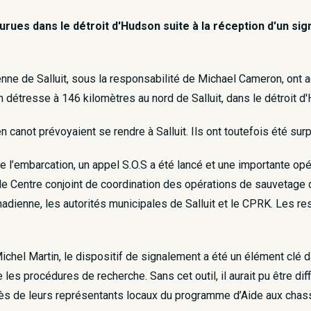
urues dans le détroit d'Hudson suite à la réception d'un sig
nne de Salluit, sous la responsabilité de Michael Cameron, ont a
 détresse à 146 kilomètres au nord de Salluit, dans le détroit d
 canot prévoyaient se rendre à Salluit. Ils ont toutefois été sur
de l’embarcation, un appel S.O.S a été lancé et une importante o
 le Centre conjoint de coordination des opérations de sauvetage d
anadienne, les autorités municipales de Salluit et le CPRK. Les r
 Michel Martin, le dispositif de signalement a été un élément cl
es procédures de recherche. Sans cet outil, il aurait pu être dif
rès de leurs représentants locaux du programme d’Aide aux chass