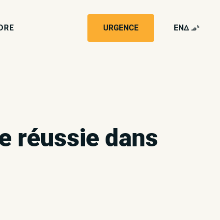
DRE
URGENCE
EN
wk4
e réussie dans