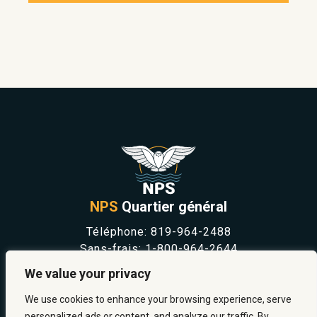
NPS
Quartier général
Téléphone:
819-964-2488
Sans-frais:
1-800-964-2644
NOUVELLES
We value your privacy
SÉCURITÉ ET PRÉVENTION
CARRIÈRES
We use cookies to enhance your browsing experience, serve
À PROPOS
personalized ads or content, and analyze our traffic. By