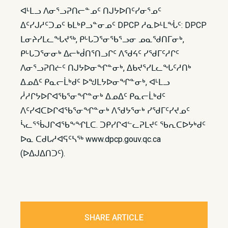
ᐊᒻᒪᓗ ᐱᓂᕐᓗᕈᑎᓕᓐᓄᑦ ᑎᒍᔭᐅᑎᑦᓯᓂᕐᓄᑦ
ᐃᑦᓯᒍᓱᑦᑐᓄᑦ ᑲᒪᒃᑭᓗᓐᓂᓄᑦ DPCP ᓱᓇᐅᒻᒪᖔᑦ: DPCP
ᒪᓂᔨᓯᒪᓚᖓᔪᖅ, ᑭᒡᒐᑐᕐᓂᖃᕐᓗᓂ ᓄᓇᖁᑎᒥᓂᒃ,
ᑭᒡᒐᑐᕐᓂᓂᒃ ᐃᓕᒃᑰᑎᕐᑎᓗᒋᑦ ᐱᖁᔦᑦ ᓯᖁᒥᑦᓱᒋᑦ
ᐱᓂᕐᓗᕈᑎᓖᑦ ᑎᒍᔭᐅᓂᖏᓐᓂᒃ, ᐃᑲᔪᕐᓯᒪᓚᖓᑦᓱᑎᒃ
ᐃᓄᐃᑦ ᑭᓇᓕᒫᒃᑯᑦ ᐅᖑᒪᔭᐅᓂᖏᓐᓂᒃ, ᐊᒻᒪᓗ
ᓲᓱᒋᔭᐅᒋᐊᖃᕐᓂᖏᓐᓂᒃ ᐃᓄᐃᑦ ᑭᓇᓕᒫᒃᑯᑦ
ᐱᑦᓯᐊᑕᐅᒋᐊᖃᕐᓂᖏᓐᓂᒃ ᐱᖁᔭᕐᓂᒃ ᓯᖁᒥᑦᓯᔪᓄᑦ
ᓵᓚᕐᖄᒍᒋᐊᖃᖕᖏᒪᑕ. ᑐᑭᓯᒋᐊᓪᓚᕈᒪᔪᑦ ᖃᕆᑕᐅᔭᒃᑯᑦ
ᐅᓇ ᑕᑯᒐᓱᐊᕋᑦᓴᖅ www.dpcp.gouv.qc.ca
(ᐅᐃᒍᐃᑎᑐᑦ).
SHARE ARTICLE