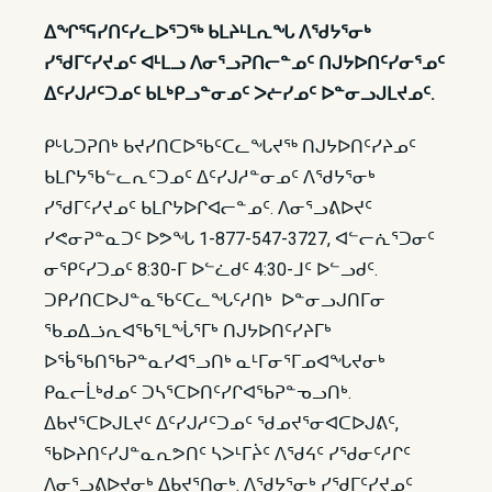
ᐃᖏᕐᕋᓯᑎᑦᓯᓚᐅᕐᑐᖅ ᑲᒪᔨᒻᒪᕆᖓ ᐱᖁᔭᕐᓂᒃ
ᓯᖁᒥᑦᓯᔪᓄᑦ ᐊᒻᒪᓗ ᐱᓂᕐᓗᕈᑎᓕᓐᓄᑦ ᑎᒍᔭᐅᑎᑦᓯᓂᕐᓄᑦ
ᐃᑦᓯᒍᓱᑦᑐᓄᑦ ᑲᒪᒃᑭᓗᓐᓂᓄᑦ ᐳᓖᓯᓄᑦ ᐅᓐᓂᓗᒍᒪᔪᓄᑦ.
ᑭᒡᒐᑐᕈᑎᒃ ᑲᔪᓯᑎᑕᐅᖃᑦᑕᓚᖓᔪᖅ ᑎᒍᔭᐅᑎᑦᓯᔨᓄᑦ
ᑲᒪᒋᔭᖃᓪᓚᕆᑦᑐᓄᑦ ᐃᑦᓯᒍᓱᓐᓂᓄᑦ ᐱᖁᔭᕐᓂᒃ
ᓯᖁᒥᑦᓯᔪᓄᑦ ᑲᒪᒋᔭᐅᒋᐊᓕᓐᓄᑦ. ᐱᓂᕐᓗᕕᐅᔪᑦ
ᓯᕙᓂᕈᓐᓇᑐᑦ ᐅᕗᖓ 1-877-547-3727, ᐊᓪᓕᕇᕐᑐᓂᑦ
ᓂᕿᑦᓯᑐᓄᑦ 8:30-ᒥ ᐅᓪᓛᑯᑦ 4:30-ᒧᑦ ᐅᓪᓗᑯᑦ.
ᑐᑭᓯᑎᑕᐅᒍᓐᓇᖃᑦᑕᓚᖓᑦᓱᑎᒃ ᐅᓐᓂᓗᒍᑎᒥᓂ
ᖃᓄᐃᓘᕆᐊᖃᕐᒪᖔᕐᒥᒃ ᑎᒍᔭᐅᑎᑦᓯᔨᒥᒃ
ᐅᖄᖃᑎᖃᕈᓐᓇᓯᐊᕐᓗᑎᒃ ᓇᒻᒥᓂᕐᒥᓄᐊᖓᔪᓂᒃ
ᑭᓇᓕᒫᒃᑯᓄᑦ ᑐᓴᕐᑕᐅᑎᑦᓯᒋᐊᖃᕈᓐᓀᓗᑎᒃ.
ᐃᑲᔪᕐᑕᐅᒍᒪᔪᑦ ᐃᑦᓯᒍᓱᑦᑐᓄᑦ ᖁᓄᔪᕐᓂᐊᑕᐅᒍᕕᑦ,
ᖃᐅᔨᑎᑦᓯᒍᓐᓇᕆᕗᑎᑦ ᓴᐳᒻᒥᔩᑦ ᐱᖁᔦᑦ ᓯᖁᓂᑦᓱᒋᑦ
ᐱᓂᕐᓗᕕᐅᔪᓂᒃ ᐃᑲᔪᕐᑎᓂᒃ. ᐱᖁᔭᕐᓂᒃ ᓯᖁᒥᑦᓯᔪᓄᑦ