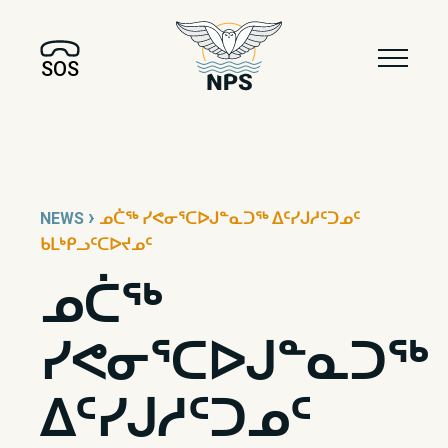
SOS
›
NEWS
ᓄᑖᖅ ᓯᕙᓂᕐᑕᐅᒍᓐᓇᑐᖅ ᐃᑦᓯᒍᓱᑦᑐᓄᑦ
ᑲᒪᒃᑭᓗᑦᑕᐅᔪᓄᑦ
ᓄᑖᖅ
ᓯᕙᓂᕐᑕᐅᒍᓐᓇᑐᖅ
ᐃᑦᓯᒍᓱᑦᑐᓄᑦ