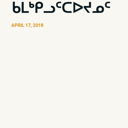
ᑲᒪᒃᑭᓗᑦᑕᐅᔪᓄᑦ
APRIL 17, 2018