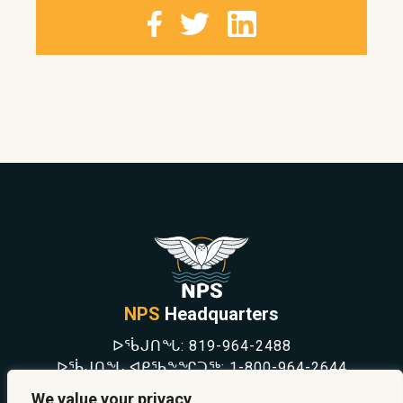
NPS
Headquarters
ᐅᖄᒍᑎᖓ:
819-964-2488
ᐅᖄᒍᑎᖓ ᐊᑭᖃᖕᖏᑐᖅ:
1-800-964-2644
NEWS
We value your privacy