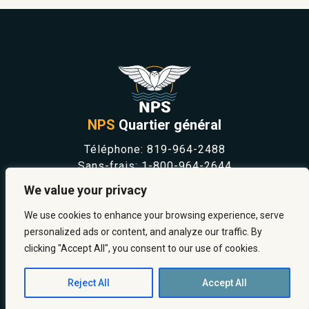
NPS
Quartier général
Téléphone:
819-964-2488
Sans-frais:
1-800-964-2644
NOUVELLES
We value your privacy
SÉCURITÉ ET PRÉVENTION
CARRIÈRES
We use cookies to enhance your browsing experience, serve
À PROPOS
personalized ads or content, and analyze our traffic. By
NOUS JOINDRE
clicking "Accept All", you consent to our use of cookies.
Reject All
Accept All